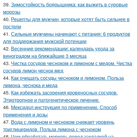
39.
Зимостойкость боярышника: как выжить в суровые
морозы
40.
Рецепты для мужчин, которые хотят быть сильнее в
постели
41.
Сильные мужчины начинают с питания: 6 продуктов
для поддержания мужской потенции
42.
Весенние рекомендации: календарь ухода за
виноградом на ближайшие 3 месяца
43.
Чистка сосудов чесноком и лимоном с медом. Чистка
сосудов лимон чеснок мед
44.
Как очищать сосуды чесноком и лимоном. Польза
лимона, чеснока и меда
45.
Как избежать засорения кровеносных сосудов.
Этиотропное и патогенетическое лечение.
46.
Мексидол инструкция по применению. Способ
применения и дозы
47.
Вода с лимоном и чесноком снижает уровень
триглицеридов. Польза лимона с чесноком
48.
Чем обработать морковь перед закладкой на