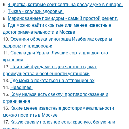
6.
4 цветка, которые соит сеять на расаду уже в январе.
7.
Тыква - кладезь здоровья!
8.
Маринованные помидоры - самый простой рецепт.
9.
Где можно найти скрытые или менее известные
достопримечательности в Москве
10.
Осенняя обрезка винограда Изабелла: секреты
здоровья и плодородия
11.
Свекла для Урала: Лучшие сорта для долгого
хранения
12.
Плитный фундамент для частного дома:
преимущества и особенности установки
13.
Где можно покататься на аттракционах
14.
Headlines:
15.
Кому нельзя есть свеклу: противопоказания и
ограничения
16.
Какие менее известные достопримечательности
можно посетить в Москве
17.
Какую свеклу полезнее есть: красную, белую или
черную