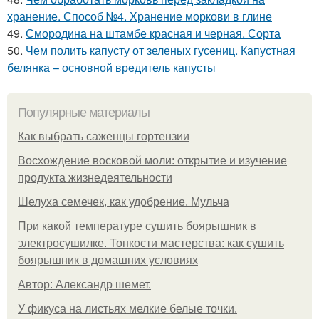
хранение. Способ №4. Хранение моркови в глине
49.
Смородина на штамбе красная и черная. Сорта
50.
Чем полить капусту от зеленых гусениц. Капустная
белянка – основной вредитель капусты
Популярные материалы
Как выбрать саженцы гортензии
Восхождение восковой моли: открытие и изучение
продукта жизнедеятельности
Шелуха семечек, как удобрение. Мульча
При какой температуре сушить боярышник в
электросушилке. Тонкости мастерства: как сушить
боярышник в домашних условиях
Автор: Александр шемет.
У фикуса на листьях мелкие белые точки.