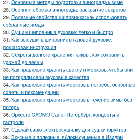
27.
Основные методы подготовки винограда к зиме
28.
Осенняя обрезка винограда: раскрытие секретов
29.
Полезные свойства шиповника: как использовать
собранные ягоды
30.
Сушим шиповник в духовке: легко и быстро
31.
Как высушить шиповник в газовой духовке:
пошаговая инструкция
32.
Секреты долгого хранения тыквы: как сохранить
урожай до весны
33.
Как правильно хранить свеклу и морковь, чтобы они
не потеряли свои вкусовые качества
34.
Как правильно хранить морковь в погребе: основные
советы и рекомендации
35.
Как правильно хранить морковь в течение зимы без
потерь
36.
Оркестр CAGMO Санкт-Петербург: концерты и
гастроли
37.
Сделай свою электросушилку для сушки фруктов
38.
Вкусные и полезные: яблоки сушеные в Изидри