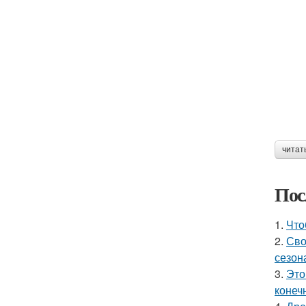
читат
Пос
1.
Что
2.
Сво
сезон
3.
Это
конеч