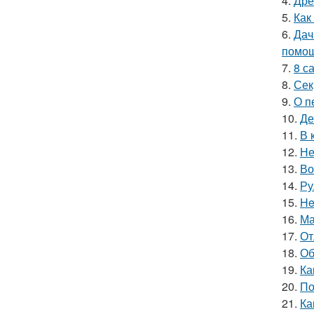
4.
Дре
5.
Как
6.
Дач
помощ
7.
8 с
8.
Сек
9.
О п
10.
Де
11.
В 
12.
Не
13.
Во
14.
Ру
15.
He
16.
Ма
17.
От
18.
Об
19.
Ка
20.
По
21.
Ка