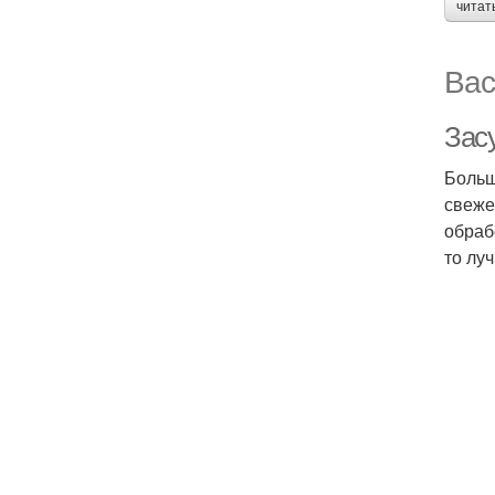
читат
Вас
Зас
Больш
свеже
обраб
то лу