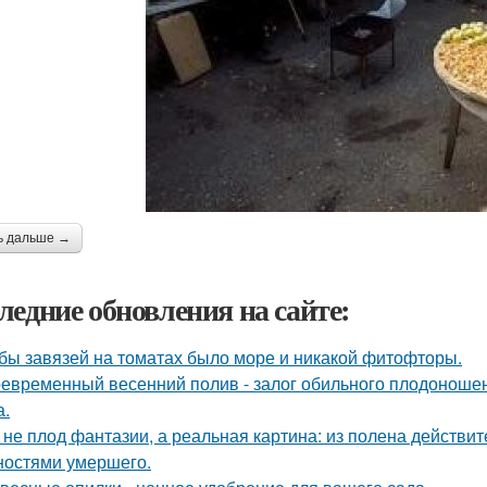
ь дальше →
ледние обновления на сайте:
бы завязей на томатах было море и никакой фитофторы.
евременный весенний полив - залог обильного плодоношен
а.
 не плод фантазии, а реальная картина: из полена действи
ностями умершего.