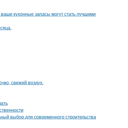
- ваши кухонные запасы могут стать лучшими
сяца.
oчко, свeжий воздух.
лать
ственности
ный выбор для современного строительства