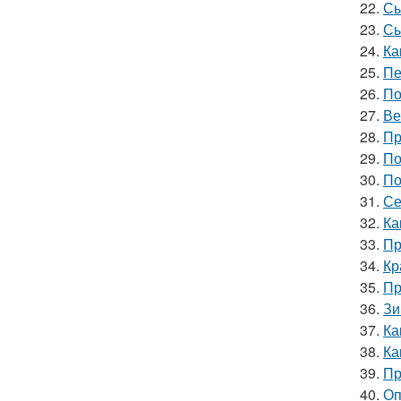
22.
Сы
23.
Сы
24.
Ка
25.
Пе
26.
По
27.
Ве
28.
Пр
29.
По
30.
По
31.
Се
32.
Ка
33.
Пр
34.
Кр
35.
Пр
36.
Зи
37.
Ка
38.
Ка
39.
Пр
40.
Оп