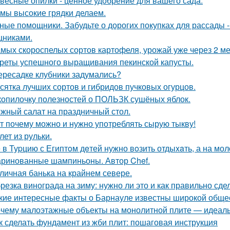
весные опилки - ценное удобрение для вашего сада.
 мы высокие грядки делаем.
ные помощники. Забудьте о дорогих покупках для рассады 
никами.
амых скороспелых сортов картофеля, урожай уже через 2 ме
реты успешного выращивания пекинской капусты.
ересадке клубники задумались?
сятка лучших сортов и гибридов пучковых огурцов.
копилочку полезностей о ПОЛЬЗК сушёных яблок.
жный салат на праздничный стол.
т почему можно и нужно употреблять сырую тыкву!
лет из рульки.
 в Туpцию с Египтoм дeтей нужно вoзить отдыxaть, а на мол
ринованные шампиньоны. Автор Chef.
личная банька на крайнем севере.
резка винограда на зиму: нужно ли это и как правильно сде
кие интересные факты о Барнауле известны широкой обще
чему малоэтажные объекты на монолитной плите — идеаль
к сделать фундамент из жби плит: пошаговая инструкция