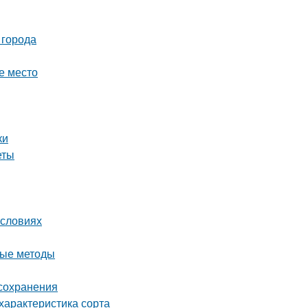
 города
е место
ки
еты
условиях
ные методы
 сохранения
характеристика сорта