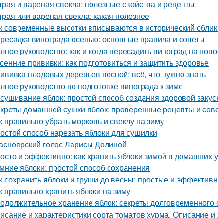
рая и вареная свекла: полезные свойства и рецепты
рая или вареная свекла: какая полезнее
к современные высотки вписываются в исторический облик
ресадка винограда осенью: основные правила и советы
лное руководство: как и когда пересадить виноград на ново
сенние прививки: как подготовиться и защитить здоровье
ививка плодовых деревьев весной: всё, что нужно знать
лное руководство по подготовке винограда к зиме
сушивание яблок: простой способ создания здоровой закус
креты домашней сушки яблок: проверенные рецепты и сов
к правильно убрать морковь и свеклу на зиму
остой способ нарезать яблоки для сушилки
асноярский голос Ларисы Долиной
осто и эффективно: как хранить яблоки зимой в домашних 
мние яблоки: простой способ сохранения
к сохранить яблоки и груши до весны: простые и эффектив
к правильно хранить яблоки на зиму
одолжительное хранение яблок: секреты долговременного
исание и характеристики сорта томатов хурма. Описание и 