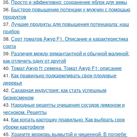
35.
Просто и эффективно: сохранение яблок для зимы
36.
Быстрое повышение потенции у мужчин с помощью
продуктов
37.
Лучшие продукты для повышения потенциала: наш
подбор
38.
Сорт томатов Ажур F1. Описание и характеристика
сорта
39.
Различия между ремантантной и обычной малиной:
как отличить одну от другой
40.
Томат Ажур f1 семена. Томат Ажур F1: описание
41.
Как правильно подкармливать свои плодовые
деревья
42.
Сахарная индустрия: как стать успешным
бизнесменом
43.
Народные рецепты очищения сосудов лимоном и
чесноком. Рецепты
44.
Как копать картошку правильно. Как выбрать срок
уборки картофеля
45.
Храните морковь вымытой и чищенной. В погребе