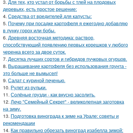
3.
Для тех, кто устал от борьбы с тлей на плодовых
деревьях, есть простое решение:
4.
Средства от вредителей для капусты:
5.
Почему при посадке картофеля я ежегодно добавляю
в лунку горох или бобы.
6.
Древняя восточная методика: раствор,
способствующий появлению первых корешков у любого
черенка всего за двое суток.
7.
Десятка лучших сортов и гибридов пучковых огурцов.
8.
Выращивание картофеля без использования грунта -
это больше не вымысел!
9.
Салат с куриной печенью.
10.
Рулет из рульки.
11.
Солёные грузди - как вкусно засолить.
12.
Лечо "Семейный Секрет" - великолепная заготовка
на зиму.
13.
Подготовка винограда к зиме на Урале: советы и
рекомендации
14.
Как правильно обрезать виноград изабелла зимой: