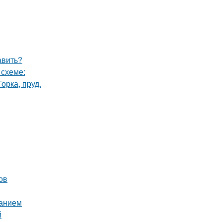
авить?
 схеме:
орка, пруд.
ов
ванием
й