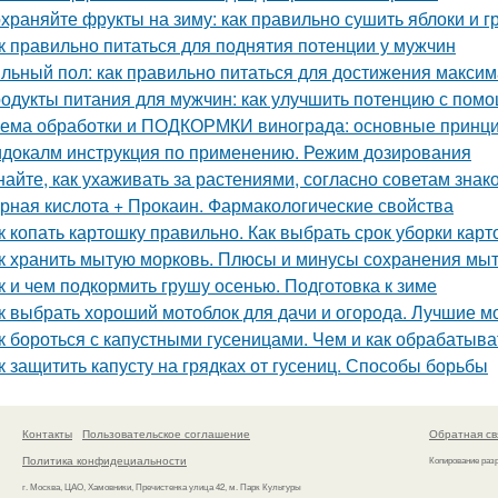
храняйте фрукты на зиму: как правильно сушить яблоки и 
к правильно питаться для поднятия потенции у мужчин
льный пол: как правильно питаться для достижения макси
одукты питания для мужчин: как улучшить потенцию с пом
ема обработки и ПОДКОРМКИ винограда: основные принци
докалм инструкция по применению. Режим дозирования
найте, как ухаживать за растениями, согласно советам зна
рная кислота + Прокаин. Фармакологические свойства
к копать картошку правильно. Как выбрать срок уборки кар
к хранить мытую морковь. Плюсы и минусы сохранения мыт
к и чем подкормить грушу осенью. Подготовка к зиме
к выбрать хороший мотоблок для дачи и огорода. Лучшие м
к бороться с капустными гусеницами. Чем и как обрабатыват
к защитить капусту на грядках от гусениц. Способы борьбы
Контакты
Пользовательское соглашение
Обратная св
Политика конфидециальности
Копирование раз
г. Москва, ЦАО, Хамовники, Пречистенка улица 42, м. Парк Культуры