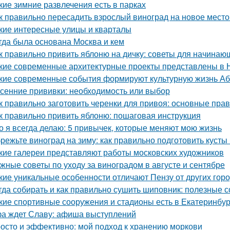
кие зимние развлечения есть в парках
к правильно пересадить взрослый виноград на новое место
кие интересные улицы и кварталы
гда была основана Москва и кем
к правильно привить яблоню на дичку: советы для начинаю
кие современные архитектурные проекты представлены в 
кие современные события формируют культурную жизнь А
сенние прививки: необходимость или выбор
к правильно заготовить черенки для привоя: основные прав
к правильно привить яблоню: пошаговая инструкция
о я всегда делаю: 5 привычек, которые меняют мою жизнь
режьте виноград на зиму: как правильно подготовить кусты
кие галереи представляют работы московских художников
жные советы по уходу за виноградом в августе и сентябре
кие уникальные особенности отличают Пензу от других гор
гда собирать и как правильно сушить шиповник: полезные с
кие спортивные сооружения и стадионы есть в Екатеринбур
а ждет Славу: афиша выступлений
осто и эффективно: мой подход к хранению моркови