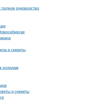
: полное руководство
щих
Новосибирске
бакана
ила и секреты
 к холодам
одов
оветы и секреты
ге