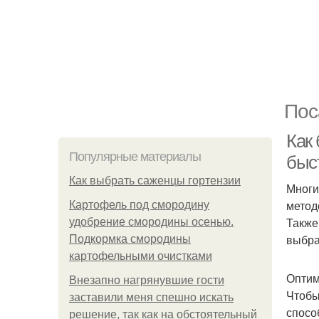
Пос
Как
Популярные материалы
быс
Как выбрать саженцы гортензии
Многи
метод
Картофель под смородину
Также
удобрение смородины осенью.
выбра
Подкормка смородины
картофельными очистками
Оптим
Внезапно нагрянувшие гости
Чтобы
заставили меня спешно искать
спосо
решение, так как на обстоятельный