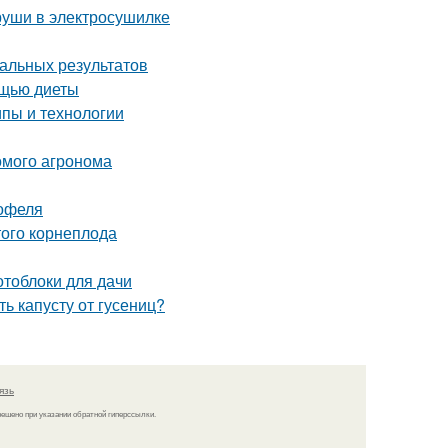
груши в электросушилке
мальных результатов
ощью диеты
пы и технологии
комого агронома
тофеля
ого корнеплода
отоблоки для дачи
ь капусту от гусениц?
язь
решено при указании обратной гиперссылки.