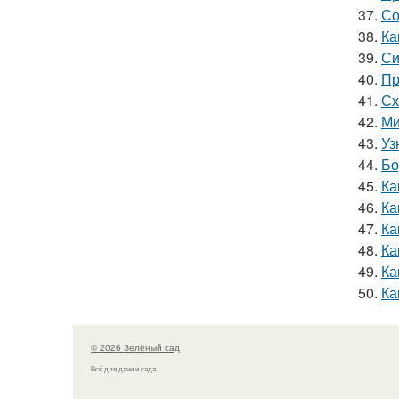
37.
Со
38.
Ка
39.
Си
40.
Пр
41.
Сх
42.
Ми
43.
Уз
44.
Бо
45.
Ка
46.
Ка
47.
Ка
48.
Ка
49.
Ка
50.
Ка
© 2026 Зелёный сад
Всё для дачи и сада