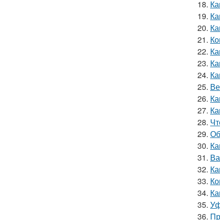
18.
Ка
19.
Ка
20.
Ка
21.
Ко
22.
Ка
23.
Ка
24.
Ка
25.
Ве
26.
Ка
27.
Ка
28.
Чт
29.
Об
30.
Ка
31.
Ва
32.
Ка
33.
Ко
34.
Ка
35.
Уф
36.
Пр