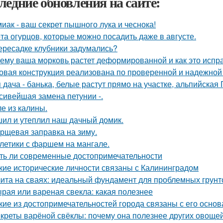
ледние обновления на сайте:
иак - ваш секрет пышного лука и чеснока!
та огурцов, которые можно посадить даже в августе.
ересадке клубники задумались?
ему ваша морковь растет деформированной и как это испр
овая конструкция реализована по проверенной и надежной
 дача - банька, белые растут прямо на участке, альпийская Г
сивейшая замена петунии -.
е из калины.
ил и утеплил наш дачный домик.
рщевая заправка на зиму.
летики с фаршем на мангале.
ть ли современные достопримечательности
кие исторические личности связаны с Калининградом
ита на сваях: идеальный фундамент для проблемных грунт
рая или вареная свекла: какая полезнее
кие из достопримечательностей города связаны с его осно
креты варёной свёклы: почему она полезнее других овоще