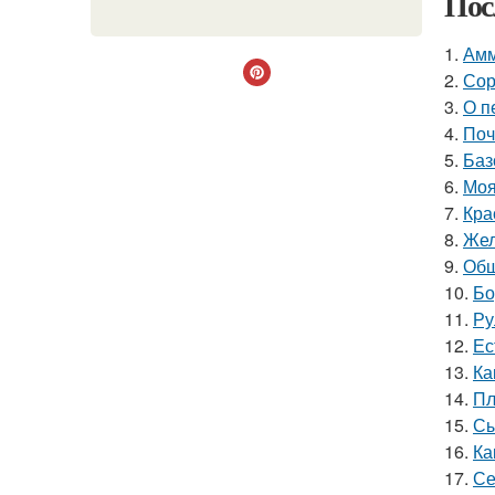
Пос
1.
Амм
2.
Сор
3.
О п
4.
Поч
5.
Баз
6.
Моя
7.
Кра
8.
Жел
9.
Обш
10.
Бо
11.
Ру
12.
Ес
13.
Ка
14.
Пл
15.
Сы
16.
Ка
17.
Се