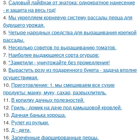
3.
Садовый лайфхак от знатока: однократное нанесение
- и защита на весь год!
4.
Мы укрепляем корневую систему рассады перца для
будущего урожая.
5.
Четыре народных средства для выращивания крепкой
рассады.
6.
Несколько советов по выращиванию томатов.
7.
Наиболее выдающиеся сорта огурцов:
8.
"Заметили - уничтожайте без промедления!
9.
Вырастить розу из подаренного букета - задача вполне
осуществимая.
10.
Приготовление: 1. мы смешиваем все сухие
продукты: манку, муку, сахар, разрыхлитель.
11.
В копилку дачных полезностей.
12.
Гриль - домик на даче под камышовой кровлей.
13.
Дачная банька хороша.
14.
Рулет из рульки.
15.
Д - дeти.
16.
Запечённые фаршированные перцы.