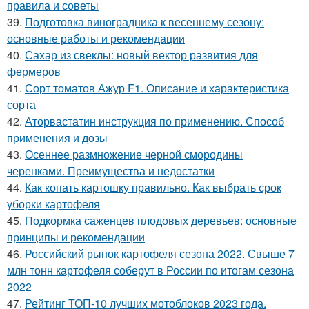
правила и советы
39.
Подготовка виноградника к весеннему сезону:
основные работы и рекомендации
40.
Сахар из свеклы: новый вектор развития для
фермеров
41.
Сорт томатов Ажур F1. Описание и характеристика
сорта
42.
Аторвастатин инструкция по применению. Способ
применения и дозы
43.
Осеннее размножение черной смородины
черенками. Преимущества и недостатки
44.
Как копать картошку правильно. Как выбрать срок
уборки картофеля
45.
Подкормка саженцев плодовых деревьев: основные
принципы и рекомендации
46.
Российский рынок картофеля сезона 2022. Свыше 7
млн тонн картофеля соберут в России по итогам сезона
2022
47.
Рейтинг ТОП-10 лучших мотоблоков 2023 года.