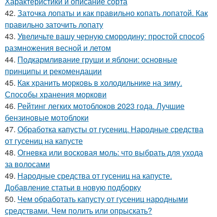
Характеристики и описание сорта
42.
Заточка лопаты и как правильно копать лопатой. Как
правильно заточить лопату
43.
Увеличьте вашу черную смородину: простой способ
размножения весной и летом
44.
Подкармливание груши и яблони: основные
принципы и рекомендации
45.
Как хранить морковь в холодильнике на зиму.
Способы хранения моркови
46.
Рейтинг легких мотоблоков 2023 года. Лучшие
бензиновые мотоблоки
47.
Обработка капусты от гусениц. Народные средства
от гусениц на капусте
48.
Огневка или восковая моль: что выбрать для ухода
за волосами
49.
Народные средства от гусениц на капусте.
Добавление статьи в новую подборку
50.
Чем обработать капусту от гусениц народными
средствами. Чем полить или опрыскать?