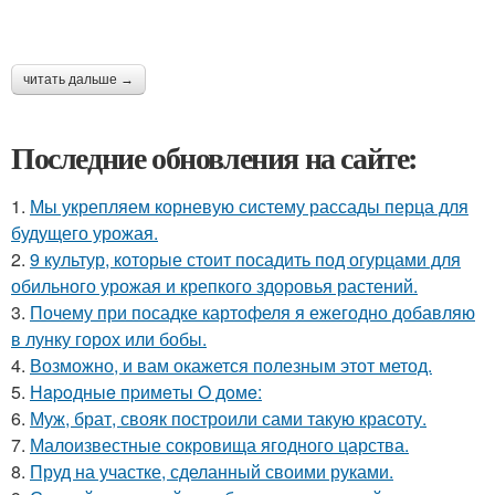
читать дальше →
Последние обновления на сайте:
1.
Мы укрепляем корневую систему рассады перца для
будущего урожая.
2.
9 культур, которые стоит посадить под огурцами для
обильного урожая и крепкого здоровья растений.
3.
Почему при посадке картофеля я ежегодно добавляю
в лунку горох или бобы.
4.
Возможно, и вам окажется полезным этот метод.
5.
Нapoдныe пpимeты O дoмe:
6.
Муж, брат, свояк построили сами такую красоту.
7.
Малоизвестные сокровища ягодного царства.
8.
Пруд на участке, сделанный своими руками.