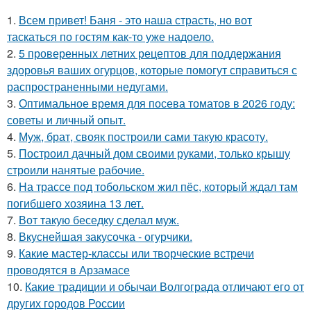
1.
Всем привет! Баня - это наша страсть, но вот
таскаться по гостям как-то уже надоело.
2.
5 проверенных летних рецептов для поддержания
здоровья ваших огурцов, которые помогут справиться с
распространенными недугами.
3.
Оптимальное время для посева томатов в 2026 году:
советы и личный опыт.
4.
Муж, брат, свояк построили сами такую красоту.
5.
Построил дачный дом своими руками, только крышу
строили нанятые рабочие.
6.
На трассе под тобольском жил пёс, который ждал там
погибшего хозяина 13 лет.
7.
Вот такую беседку сделал муж.
8.
Вкуснейшая закусочка - огурчики.
9.
Какие мастер-классы или творческие встречи
проводятся в Арзамасе
10.
Какие традиции и обычаи Волгограда отличают его от
других городов России