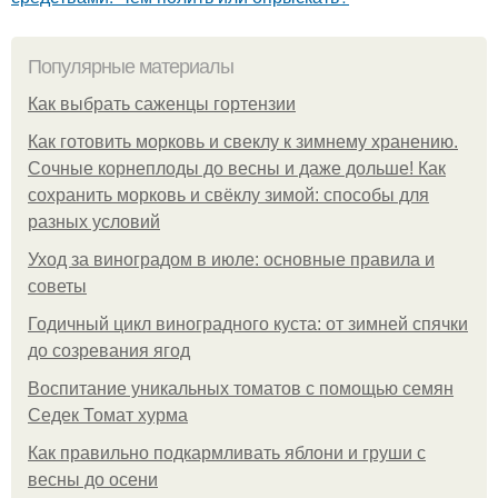
Популярные материалы
Как выбрать саженцы гортензии
Как готовить морковь и свеклу к зимнему хранению.
Сочные корнеплоды до весны и даже дольше! Как
сохранить морковь и свёклу зимой: способы для
разных условий
Уход за виноградом в июле: основные правила и
советы
Годичный цикл виноградного куста: от зимней спячки
до созревания ягод
Воспитание уникальных томатов с помощью семян
Седек Томат хурма
Как правильно подкармливать яблони и груши с
весны до осени