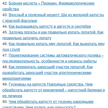
42.
Борная кислота + Прокаин. Фармакологические
свойства
43.
Вкусный и полезный рецепт: Щи из молодой капусты
с красной фасолью
44.
Как выращивать капусту в августе и сентябре
45.
Заточка лопаты и как правильно копать лопатой. Как
правильно заточить лопату
46.
Как правильно копать яму лопатой. Как выкопать яму
под столб
47.
Проектирование системы автоматического полива –
последовательность, особенности и нюансы работы
48.
Как перекопать заросший участок лопатой. Как
разработать заросший участок агротехническими
мероприятиями
49.
Гусеницы на капусте Народные средства. Чем
обработать капусту от вредителей – капустной белянки и
ее личинок
50.
Чем обработать капусту от гусениц народными
средствами. Чем полить или опрыскать?