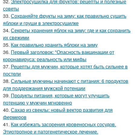
32.
Электросушилка для фруктов: рецепты и полезные
советы
33.
Сохраняйте фрукты на зиму: как правильно сушить
яблоки и груши в электросушилке
34.
Секреты хранения яблок на зиму: где и как сохранить
их свежими
35.
Как правильно хранить яблоки на зиму
36.
Первый заголовок: "Опасность вакцинации от
коронавируса: реальность или мифы
37.
Рецепты для мужчин, которые хотят быть сильнее в
постели
38.
Сильные мужчины начинают с питания: 6 продуктов
для поддержания мужской потенции
39.
Продукты питания, которые могут улучшить
потенцию у мужчин мгновенно
40.
Сахар из свеклы: новый вектор развития для
фермеров
41.
Как избежать засорения кровеносных сосудов.
Этиотропное и патогенетическое лечение.