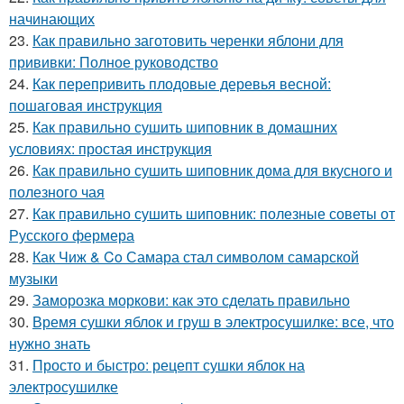
начинающих
23.
Как правильно заготовить черенки яблони для
прививки: Полное руководство
24.
Как перепривить плодовые деревья весной:
пошаговая инструкция
25.
Как правильно сушить шиповник в домашних
условиях: простая инструкция
26.
Как правильно сушить шиповник дома для вкусного и
полезного чая
27.
Как правильно сушить шиповник: полезные советы от
Русского фермера
28.
Как Чиж & Co Самара стал символом самарской
музыки
29.
Заморозка моркови: как это сделать правильно
30.
Время сушки яблок и груш в электросушилке: все, что
нужно знать
31.
Просто и быстро: рецепт сушки яблок на
электросушилке