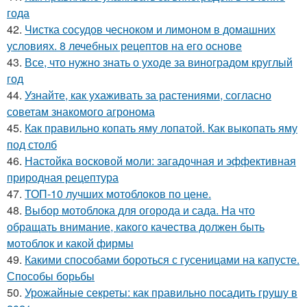
года
42.
Чистка сосудов чесноком и лимоном в домашних
условиях. 8 лечебных рецептов на его основе
43.
Все, что нужно знать о уходе за виноградом круглый
год
44.
Узнайте, как ухаживать за растениями, согласно
советам знакомого агронома
45.
Как правильно копать яму лопатой. Как выкопать яму
под столб
46.
Настойка восковой моли: загадочная и эффективная
природная рецептура
47.
ТОП-10 лучших мотоблоков по цене.
48.
Выбор мотоблока для огорода и сада. На что
обращать внимание, какого качества должен быть
мотоблок и какой фирмы
49.
Какими способами бороться с гусеницами на капусте.
Способы борьбы
50.
Урожайные секреты: как правильно посадить грушу в