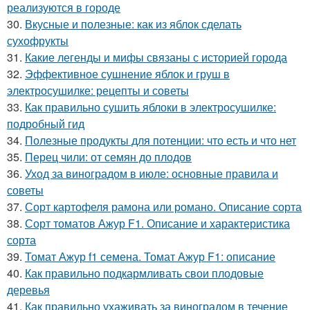
реализуются в городе
30.
Вкусные и полезные: как из яблок сделать
сухофрукты
31.
Какие легенды и мифы связаны с историей города
32.
Эффективное сушнение яблок и груш в
электросушилке: рецепты и советы
33.
Как правильно сушить яблоки в электросушилке:
подробный гид
34.
Полезные продукты для потенции: что есть и что нет
35.
Перец чили: от семян до плодов
36.
Уход за виноградом в июле: основные правила и
советы
37.
Сорт картофеля рамона или романо. Описание сорта
38.
Сорт томатов Ажур F1. Описание и характеристика
сорта
39.
Томат Ажур f1 семена. Томат Ажур F1: описание
40.
Как правильно подкармливать свои плодовые
деревья
41.
Как правильно ухаживать за виноградом в течение