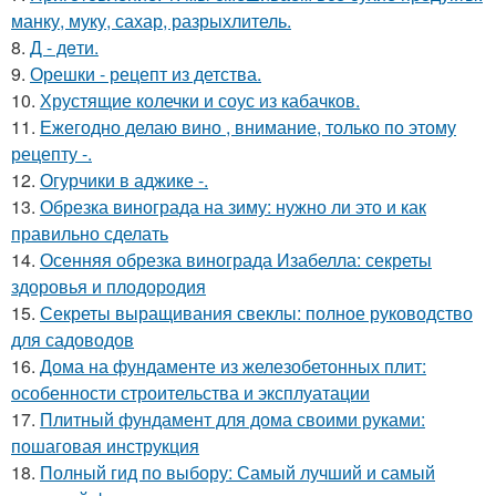
манку, муку, сахар, разрыхлитель.
8.
Д - дeти.
9.
Орешки - рецепт из детства.
10.
Хрустящие колечки и соус из кабачков.
11.
Ежегодно делаю вино , внимание, только по этому
рецепту -.
12.
Огурчики в аджике -.
13.
Обрезка винограда на зиму: нужно ли это и как
правильно сделать
14.
Осенняя обрезка винограда Изабелла: секреты
здоровья и плодородия
15.
Секреты выращивания свеклы: полное руководство
для садоводов
16.
Дома на фундаменте из железобетонных плит:
особенности строительства и эксплуатации
17.
Плитный фундамент для дома своими руками:
пошаговая инструкция
18.
Полный гид по выбору: Самый лучший и самый