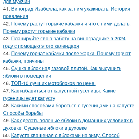
для мужчин
41.
Виноград Изабелла, как за ним ухаживать. История
появления
42.
Почему растут горькие кабачки и что с ними делать.
Почему растут горькие кабачки
43.
Планируйте свою работу на винограднике в 2024
году с помощью этого календаря
44.
Почему горчат кабачки после жарки. Почему горчат
кабачки, причины
45.
Сушка яблок над газовой плитой. Как высушить
яблоки в помещении
46.
ТОП-10 лучших мотоблоков по цене.
47.
Как избавиться от капустной гусеницы. Какие
гусеницы едят капусту
48.
Какими способами бороться с гусеницами на капусте.
Способы борьбы
49.
Как сделать вяленые яблоки в домашних условиях в
духовке. Сушеные яблоки в духовке
50.
Капуста квашеная с яблоками на зиму. Способ