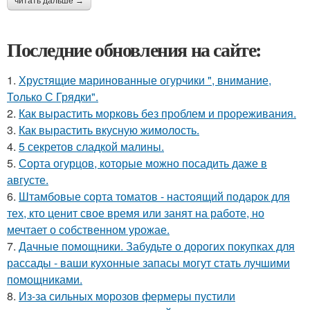
читать дальше →
Последние обновления на сайте:
1.
Хрустящие маринованные огурчики ", внимание,
Только С Грядки".
2.
Как вырастить морковь без проблем и прореживания.
3.
Как вырастить вкусную жимолость.
4.
5 секретов сладкой малины.
5.
Сорта огурцов, которые можно посадить даже в
августе.
6.
Штамбовые сорта томатов - настоящий подарок для
тех, кто ценит свое время или занят на работе, но
мечтает о собственном урожае.
7.
Дачные помощники. Забудьте о дорогих покупках для
рассады - ваши кухонные запасы могут стать лучшими
помощниками.
8.
Из-за сильных морозов фермеры пустили