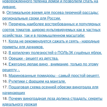
новорожденного теленка домой и позволили спать на
диване.
9.
Оптимальное время для посева перечной рассады:
региональные сроки для России.
10.
Перечень наиболее востребованных и популярных
сортов томатов, широко культивируемых как в частных
хозяйствах, так и в промышленном масштабе:
11.
Когда не рекомендуется сажать и сеять - народные
приметы для дачников.
12.
В копилочку полезностей о ПОЛЬЗК сушёных яблок.
13.
Орешки - рецепт из детства.
14.
Ежегодно делаю вино , внимание, только по этому
рецепту -.
15.
Маринованные помидоры - самый простой рецепт.
16.
Рулетики с фаршем на мангале.
17.
Пошаговая схема осенней обрезки винограда для
начинающих
18.
Почему виноградная лоза должна страдать: секреты
идеального урожая