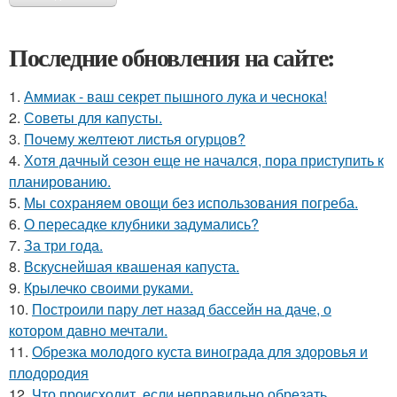
Последние обновления на сайте:
1.
Аммиак - ваш секрет пышного лука и чеснока!
2.
Советы для капусты.
3.
Почему желтеют листья огурцов?
4.
Хотя дачный сезон еще не начался, пора приступить к
планированию.
5.
Мы сохраняем овощи без использования погреба.
6.
О пересадке клубники задумались?
7.
За три года.
8.
Вскуснейшая квашеная капуста.
9.
Крылечко своими руками.
10.
Построили пару лет назад бассейн на даче, о
котором давно мечтали.
11.
Обрезка молодого куста винограда для здоровья и
плодородия
12.
Что происходит, если неправильно обрезать