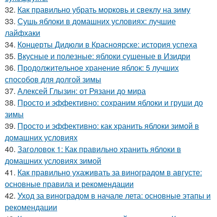
32.
Как правильно убрать морковь и свеклу на зиму
33.
Сушь яблоки в домашних условиях: лучшие
лайфхаки
34.
Концерты Дидюли в Красноярске: история успеха
35.
Вкусные и полезные: яблоки сушеные в Изидри
36.
Продолжительное хранение яблок: 5 лучших
способов для долгой зимы
37.
Алексей Глызин: от Рязани до мира
38.
Просто и эффективно: сохраним яблоки и груши до
зимы
39.
Просто и эффективно: как хранить яблоки зимой в
домашних условиях
40.
Заголовок 1: Как правильно хранить яблоки в
домашних условиях зимой
41.
Как правильно ухаживать за виноградом в августе:
основные правила и рекомендации
42.
Уход за виноградом в начале лета: основные этапы и
рекомендации