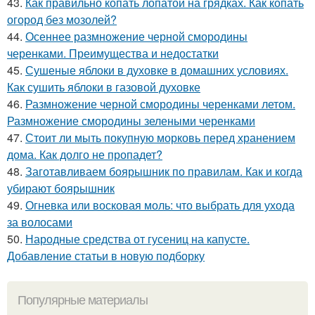
43.
Как правильно копать лопатой на грядках. Как копать
огород без мозолей?
44.
Осеннее размножение черной смородины
черенками. Преимущества и недостатки
45.
Сушеные яблоки в духовке в домашних условиях.
Как сушить яблоки в газовой духовке
46.
Размножение черной смородины черенками летом.
Размножение смородины зелеными черенками
47.
Стоит ли мыть покупную морковь перед хранением
дома. Как долго не пропадет?
48.
Заготавливаем боярышник по правилам. Как и когда
убирают боярышник
49.
Огневка или восковая моль: что выбрать для ухода
за волосами
50.
Народные средства от гусениц на капусте.
Добавление статьи в новую подборку
Популярные материалы