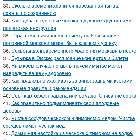
33.
Сколько времени хранится порезанная тыква:
советы по сохранению
34.
Как сделать сушеные яблоки в духовке хрустящими:
пошаговая инструкция
35.
Стратегия выживания: почему выбрасывание
половиной моркови может быть ключом к успеху
36.
Секреты долговременного хранения моркови в песке
37.
Бутырка в Омске: расписание концертов и билеты
38.
Ни в коем случае не мыть: почему мытьё может
навредить вашему здоровью
39.
Как правильно ухаживать за виноградными кустами:
основные правила и рекомендации
40.
Сорт картофеля рамона или романо. Описание сорта
41.
Как правильно подкармливать свои плодовые
деревья
42.
Чистка сосудов чесноком и лимоном с медом. Чистка
сосудов лимон чеснок мед
43.
Домашняя настойка из чеснока с лимоном на водке.