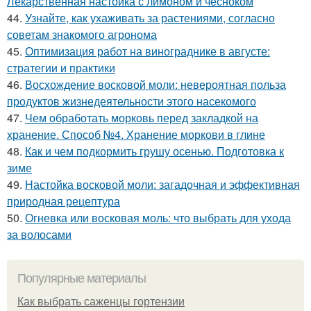
Лекарственная настойка с лимоном и чесноком
44.
Узнайте, как ухаживать за растениями, согласно
советам знакомого агронома
45.
Оптимизация работ на винограднике в августе:
стратегии и практики
46.
Восхождение восковой моли: невероятная польза
продуктов жизнедеятельности этого насекомого
47.
Чем обработать морковь перед закладкой на
хранение. Способ №4. Хранение моркови в глине
48.
Как и чем подкормить грушу осенью. Подготовка к
зиме
49.
Настойка восковой моли: загадочная и эффективная
природная рецептура
50.
Огневка или восковая моль: что выбрать для ухода
за волосами
Популярные материалы
Как выбрать саженцы гортензии