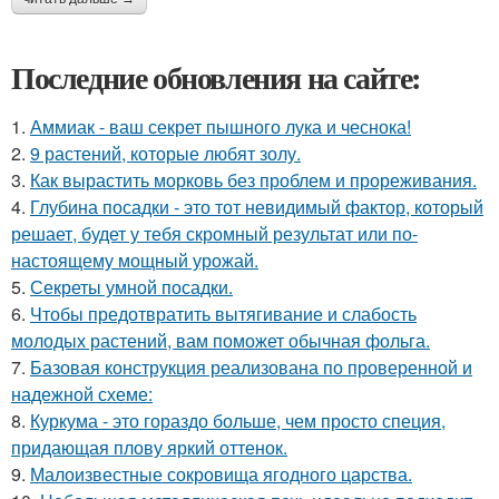
Последние обновления на сайте:
1.
Аммиак - ваш секрет пышного лука и чеснока!
2.
9 растений, которые любят золу.
3.
Как вырастить морковь без проблем и прореживания.
4.
Глубина посадки - это тот невидимый фактор, который
решает, будет у тебя скромный результат или по-
настоящему мощный урожай.
5.
Секреты умной посадки.
6.
Чтобы предотвратить вытягивание и слабость
молодых растений, вам поможет обычная фольга.
7.
Базовая конструкция реализована по проверенной и
надежной схеме:
8.
Куркума - это гораздо больше, чем просто специя,
придающая плову яркий оттенок.
9.
Малоизвестные сокровища ягодного царства.