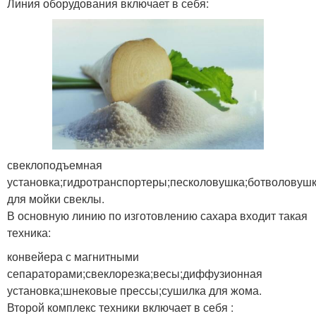
Линия оборудования включает в себя:
свеклоподъемная
установка;гидротранспортеры;песколовушка;ботволовуш
для мойки свеклы.
В основную линию по изготовлению сахара входит такая
техника:
конвейера с магнитными
сепараторами;свеклорезка;весы;диффузионная
установка;шнековые прессы;сушилка для жома.
Второй комплекс техники включает в себя :