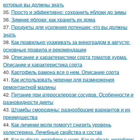
которые вы должны знать
35.
Просто и эффективно: сохранить яблоки до зимы
36.
Зимние яблоки: как хранить их дома
37.
Продукты для усиления потенции: что вы должны
знать
38.
Как правильно ухаживать за виноградом в августе:
основные правила и рекомендации
39.
Описание и характеристики сорта томатов хурма.
Описание и характеристика сорта
40.
Картофель рамона все о нем. Описание сорта
41.
Как использовать черенки для размножения
ремонтантной малины
42.
Питание при атеросклерозе сосудов. Особенности и
разновидности диеты
43.
Штамбы смородины: разнообразие вариантов и их
преимущества
44.
Как личинки моли помогут снизить уровень
холестерина. Лечебные свойства и состав
45.
Как выбрать мотоблок с нуля. Как выбрать мотоблок: