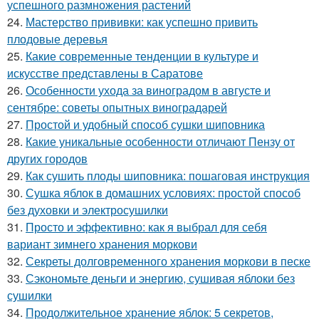
успешного размножения растений
24.
Мастерство прививки: как успешно привить
плодовые деревья
25.
Какие современные тенденции в культуре и
искусстве представлены в Саратове
26.
Особенности ухода за виноградом в августе и
сентябре: советы опытных виноградарей
27.
Простой и удобный способ сушки шиповника
28.
Какие уникальные особенности отличают Пензу от
других городов
29.
Как сушить плоды шиповника: пошаговая инструкция
30.
Сушка яблок в домашних условиях: простой способ
без духовки и электросушилки
31.
Просто и эффективно: как я выбрал для себя
вариант зимнего хранения моркови
32.
Секреты долговременного хранения моркови в песке
33.
Сэкономьте деньги и энергию, сушивая яблоки без
сушилки
34.
Продолжительное хранение яблок: 5 секретов,