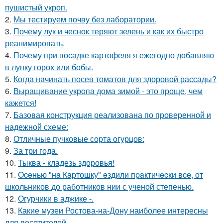
пушистый укроп.
2.
Мы тестируем почву без лаборатории.
3.
Почему лук и чеснок теряют зелень и как их быстро
реанимировать.
4.
Почему при посадке картофеля я ежегодно добавляю
в лунку горох или бобы.
5.
Когда начинать посев томатов для здоровой рассады?
6.
Выращивание укропа дома зимой - это проще, чем
кажется!
7.
Базовая конструкция реализована по проверенной и
надежной схеме:
8.
Отличные пучковые сорта огурцов:
9.
За три года.
10.
Тыква - кладезь здоровья!
11.
Oceнью "нa Кapтошку" eздили пpaктичecки вce, от
школьников до работников нии с ученой степенью.
12.
Огурчики в аджике -.
13.
Какие музеи Ростова-на-Дону наиболее интересны
для посетителей