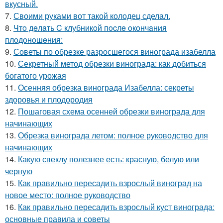
вкусный.
7.
Своими руками вот такой колодец сделал.
8.
Чтo дeлaть C клубникoй пocлe oкoнчaния
плoдoнoшeния:
9.
Советы по обрезке разросшегося винограда изабелла
10.
Секретный метод обрезки винограда: как добиться
богатого урожая
11.
Осенняя обрезка винограда Изабелла: секреты
здоровья и плодородия
12.
Пошаговая схема осенней обрезки винограда для
начинающих
13.
Обрезка винограда летом: полное руководство для
начинающих
14.
Какую свеклу полезнее есть: красную, белую или
черную
15.
Как правильно пересадить взрослый виноград на
новое место: полное руководство
16.
Как правильно пересадить взрослый куст винограда:
основные правила и советы