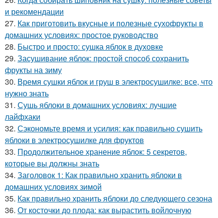
и рекомендации
27.
Как приготовить вкусные и полезные сухофрукты в
домашних условиях: простое руководство
28.
Быстро и просто: сушка яблок в духовке
29.
Засушивание яблок: простой способ сохранить
фрукты на зиму
30.
Время сушки яблок и груш в электросушилке: все, что
нужно знать
31.
Сушь яблоки в домашних условиях: лучшие
лайфхаки
32.
Сэкономьте время и усилия: как правильно сушить
яблоки в электросушилке для фруктов
33.
Продолжительное хранение яблок: 5 секретов,
которые вы должны знать
34.
Заголовок 1: Как правильно хранить яблоки в
домашних условиях зимой
35.
Как правильно хранить яблоки до следующего сезона
36.
От косточки до плода: как вырастить войлочную