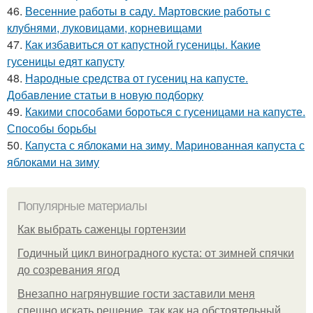
46.
Весенние работы в саду. Мартовские работы с
клубнями, луковицами, корневищами
47.
Как избавиться от капустной гусеницы. Какие
гусеницы едят капусту
48.
Народные средства от гусениц на капусте.
Добавление статьи в новую подборку
49.
Какими способами бороться с гусеницами на капусте.
Способы борьбы
50.
Капуста с яблоками на зиму. Маринованная капуста с
яблоками на зиму
Популярные материалы
Как выбрать саженцы гортензии
Годичный цикл виноградного куста: от зимней спячки
до созревания ягод
Внезапно нагрянувшие гости заставили меня
спешно искать решение, так как на обстоятельный