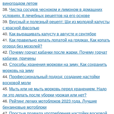
виноградом летом
38.
Чистка сосудов чесноком и лимоном в домашних
условиях. 8 лечебных рецептов на его основе
39.
Вкусный и полезный рецепт: Щи из молодой капусты
с красной фасолью
40.
Как выращивать капусту в августе и сентябре
41.
Как правильно копать лопатой на грядках. Как копать
огород без мозолей?
42.
Почему горчат кабачки после жарки. Почему горчат
кабачки, причины
43.
Способы хранения моркови на зиму. Как сохранить
морковь на зиму
44.
Профессиональный подход: создание настойки
восковой моли
45.
Мыть или не мыть морковь перед хранением. Надо
ли это делать после уборки урожая или нет?
46.
Рейтинг легких мотоблоков 2023 года. Лучшие
бензиновые мотоблоки
47.
Простые правила употребления настойки восковой