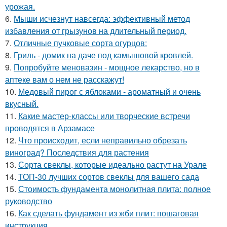
урожая.
6.
Мыши исчезнут навсегда: эффективный метод
избавления от грызунов на длительный период.
7.
Отличные пучковые сорта огурцов:
8.
Гриль - домик на даче под камышовой кровлей.
9.
Попробуйте меновазин - мощное лекарство, но в
аптеке вам о нем не расскажут!
10.
Медовый пирог с яблоками - ароматный и очень
вкусный.
11.
Какие мастер-классы или творческие встречи
проводятся в Арзамасе
12.
Что происходит, если неправильно обрезать
виноград? Последствия для растения
13.
Сорта свеклы, которые идеально растут на Урале
14.
ТОП-30 лучших сортов свеклы для вашего сада
15.
Стоимость фундамента монолитная плита: полное
руководство
16.
Как сделать фундамент из жби плит: пошаговая
инструкция