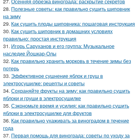
27.
Осенняя обрезка винограда: раскрытие секретов
28.
Полезные советы: как правильно сушить шиповник
на зиму
29.
Как сушить плоды шиповника: пошаговая инструкция
30.
Как сушить шиповник в домашних условиях
правильно: простая инструкция
31.
Игорь Саруханов и его группа: Музыкальное
наследие Йошкар-Олы
32.
Как правильно хранить морковь в течение зимы без
потерь
33.
Эффективное сушнение яблок и груш в
электросушилке: рецепты и советы
34.
Сохраняйте фрукты на зиму: как правильно сушить
яблоки и груши в электросушилке
35.
Сэкономьте время и усилия: как правильно сушить
яблоки в электросушилке для фруктов
36.
Как правильно ухаживать за виноградом в течение
года
37.
Первая помощь для винограда: советы по уходу за