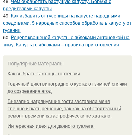
48.
Чем обработать растущую капусту. Борьба с
вредителями капусты
49.
Как избавить от гусеницы на капусте народными
средствами. 5 народных способов обработать капусту от
гусениц
50.
Рецепт квашеной капусты с яблоками антоновкой на
зиму. Капуста с яблоками – правила приготовления
Популярные материалы
Как выбрать саженцы гортензии
Годичный цикл виноградного куста: от зимней спячки
до созревания ягод
Внезапно нагрянувшие гости заставили меня
спешно искать решение, так как на обстоятельный
ремонт времени катастрофически не хватало.
Интересная идея для дачного туалета.