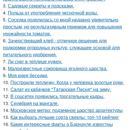
3.
Садовые секреты и подсказки.
4.
Польза от употребления чесночной воды.
5.
Соседка поделилась со мной недавно удивительно
простым, но результативным приемом для повышения
урожайности томатов.
6.
Зачерствевший хлеб - отличное решение для
подкормки огородных культур, служащее основой для
питательного удобрения.
7.
Ли снег в теплице нужен.
8.
Малоизвестные сокровища ягодного царства.
9.
Моя идея беседки.
10.
Построили тепличку. Когда у человека золотые руки.
11.
Caлaт из кaбaчкoв "Тaтapcкaя Пecня" нa зиму.
12.
В соцсетях появились трогательные кадры.
13.
Скумбрия на мангале.
14.
Московское метро: подземное царство архитектуры
15.
Как выбрать лучшие сорта свеклы: топ-10 рейтинг
16.
Какие интересные факты о Барнауле известны