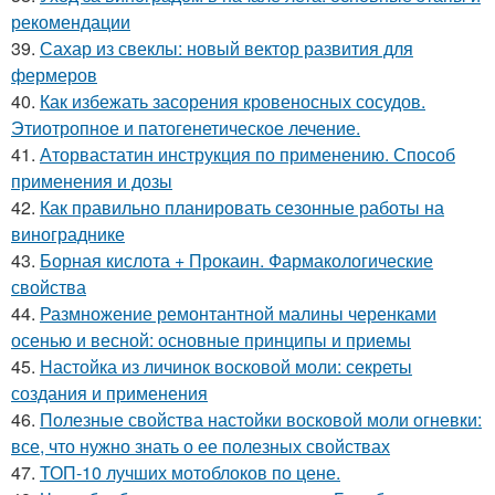
рекомендации
39.
Сахар из свеклы: новый вектор развития для
фермеров
40.
Как избежать засорения кровеносных сосудов.
Этиотропное и патогенетическое лечение.
41.
Аторвастатин инструкция по применению. Способ
применения и дозы
42.
Как правильно планировать сезонные работы на
винограднике
43.
Борная кислота + Прокаин. Фармакологические
свойства
44.
Размножение ремонтантной малины черенками
осенью и весной: основные принципы и приемы
45.
Настойка из личинок восковой моли: секреты
создания и применения
46.
Полезные свойства настойки восковой моли огневки:
все, что нужно знать о ее полезных свойствах
47.
ТОП-10 лучших мотоблоков по цене.