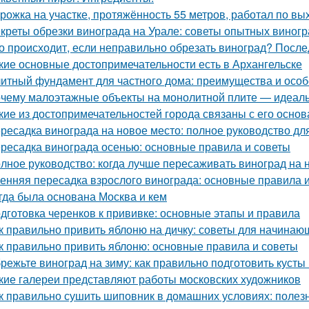
рожка на участке, протяжённость 55 метров, работал по вы
креты обрезки винограда на Урале: советы опытных виног
о происходит, если неправильно обрезать виноград? После
кие основные достопримечательности есть в Архангельске
итный фундамент для частного дома: преимущества и особ
чему малоэтажные объекты на монолитной плите — идеаль
кие из достопримечательностей города связаны с его осно
ресадка винограда на новое место: полное руководство д
ресадка винограда осенью: основные правила и советы
лное руководство: когда лучше пересаживать виноград на 
енняя пересадка взрослого винограда: основные правила 
гда была основана Москва и кем
дготовка черенков к прививке: основные этапы и правила
к правильно привить яблоню на дичку: советы для начинаю
к правильно привить яблоню: основные правила и советы
режьте виноград на зиму: как правильно подготовить кусты
кие галереи представляют работы московских художников
к правильно сушить шиповник в домашних условиях: полез