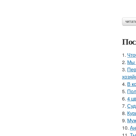
читат
Пос
1.
Что
2.
Мы 
3.
Пер
хозяй
4.
В к
5.
Пол
6.
4 ц
7.
Суд
8.
Кур
9.
Муж
10.
Ан
11.
Ты