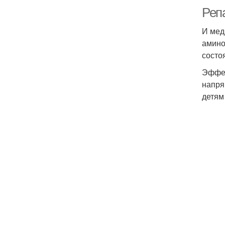
Реп
И мед
амино
состо
Эффек
напря
детям