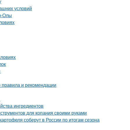
у
машних условий
р-Олы
словиях
словиях
лок
ы
е правила и рекомендации
я
ойства ингредиентов
нструментов для копания своими руками
картофеля соберут в России по итогам сезона