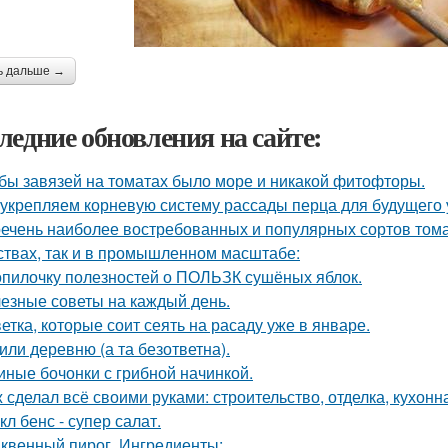
ь дальше →
ледние обновления на сайте:
бы завязей на томатах было море и никакой фитофторы.
укрепляем корневую систему рассады перца для будущего 
ечень наиболее востребованных и популярных сортов тома
ствах, так и в промышленном масштабе:
опилочку полезностей о ПОЛЬЗК сушёных яблок.
езные советы на каждый день.
ветка, которые соит сеять на расаду уже в январе.
или деревню (а та безответна).
иные бочонки с грибной начинкой.
 сделал всё своими руками: строительство, отделка, кухонна
кл бенс - супер салат.
квенный пирог. Ингредиенты: