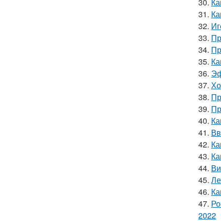
30.
Ка
31.
Ка
32.
Иг
33.
Пр
34.
Пр
35.
Ка
36.
Эф
37.
Хо
38.
Пр
39.
Пр
40.
Ка
41.
Вв
42.
Ка
43.
Ка
44.
Ви
45.
Ле
46.
Ка
47.
Ро
2022