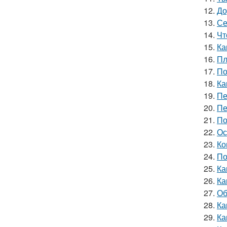
12.
До
13.
Се
14.
Чт
15.
Ка
16.
Пл
17.
По
18.
Ка
19.
Пе
20.
Пе
21.
По
22.
Ос
23.
Ко
24.
По
25.
Ка
26.
Ка
27.
Об
28.
Ка
29.
Ка