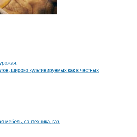
урожая.
тов, широко культивируемых как в частных
я мебель, сантехника, газ.