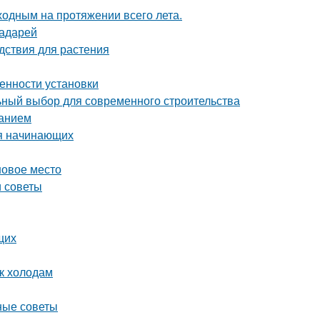
ходным на протяжении всего лета.
радарей
дствия для растения
енности установки
ный выбор для современного строительства
ванием
ля начинающих
новое место
и советы
щих
 к холодам
ные советы