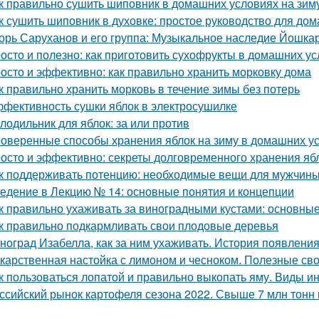
к правильно сушить шиповник в домашних условиях на зим
к сушить шиповник в духовке: простое руководство для до
орь Саруханов и его группа: Музыкальное наследие Йошка
осто и полезно: как приготовить сухофрукты в домашних у
осто и эффективно: как правильно хранить морковку дома
к правильно хранить морковь в течение зимы без потерь
фективность сушки яблок в электросушилке
лодильник для яблок: за или против
оверенные способы хранения яблок на зиму в домашних у
осто и эффективно: секреты долговременного хранения яб
к поддерживать потенцию: необходимые вещи для мужчин
едение в Лекцию № 14: основные понятия и концепции
к правильно ухаживать за виноградными кустами: основны
к правильно подкармливать свои плодовые деревья
ноград Изабелла, как за ним ухаживать. История появлени
карственная настойка с лимоном и чесноком. Полезные св
к пользоваться лопатой и правильно выкопать яму. Виды и
ссийский рынок картофеля сезона 2022. Свыше 7 млн тонн 