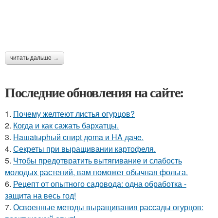
читать дальше →
Последние обновления на сайте:
1.
Почему желтеют листья огурцов?
2.
Когда и как сажать бархатцы.
3.
Haшatыphый cпиpt дoma и HA дaчe.
4.
Секреты при выращивании картофеля.
5.
Чтобы предотвратить вытягивание и слабость
молодых растений, вам поможет обычная фольга.
6.
Рецепт от опытного садовода: одна обработка -
защита на весь год!
7.
Освоенные методы выращивания рассады огурцов: