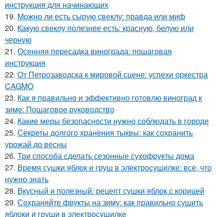
инструкция для начинающих
19.
Можно ли есть сырую свеклу: правда или миф
20.
Какую свеклу полезнее есть: красную, белую или
черную
21.
Осенняя пересадка винограда: пошаговая
инструкция
22.
От Петрозаводска к мировой сцене: успехи оркестра
CAGMO
23.
Как я правильно и эффективно готовлю виноград к
зиме: Пошаговое руководство
24.
Какие меры безопасности нужно соблюдать в городе
25.
Секреты долгого хранения тыквы: как сохранить
урожай до весны
26.
Три способа сделать сезонные сухофрукты дома
27.
Время сушки яблок и груш в электросушилке: все, что
нужно знать
28.
Вкусный и полезный: рецепт сушки яблок с корицей
29.
Сохраняйте фрукты на зиму: как правильно сушить
яблоки и груши в электросушилке