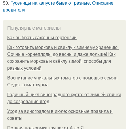
50.
Гусеницы на капусте бывают разные. Описание
вредителя
Популярные материалы
Как выбрать саженцы гортензии
Как готовить морковь и свеклу к зимнему хранению.
Сочные корнеплоды до весны и даже дольше! Как
сохранить морковь и свёклу зимой: способы для
разных условий
Воспитание уникальных томатов с помощью семян
Седек Томат хурма
Годичный цикл виноградного куста: от зимней спячки
до созревания ягод
Уход за виноградом в июле: основные правила и
советы
Полная подкормка груши: от А до Я