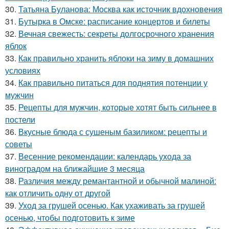
30.
Татьяна Буланова: Москва как источник вдохновения
31.
Бутырка в Омске: расписание концертов и билеты
32.
Вечная свежесть: секреты долгосрочного хранения
яблок
33.
Как правильно хранить яблоки на зиму в домашних
условиях
34.
Как правильно питаться для поднятия потенции у
мужчин
35.
Рецепты для мужчин, которые хотят быть сильнее в
постели
36.
Вкусные блюда с сушеным базиликом: рецепты и
советы
37.
Весенние рекомендации: календарь ухода за
виноградом на ближайшие 3 месяца
38.
Различия между ремантантной и обычной малиной:
как отличить одну от другой
39.
Уход за грушей осенью. Как ухаживать за грушей
осенью, чтобы подготовить к зиме