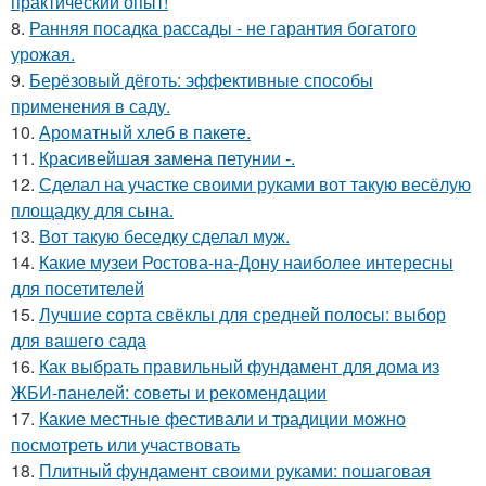
практический опыт!
8.
Ранняя посадка рассады - не гарантия богатого
урожая.
9.
Берёзовый дёготь: эффективные способы
применения в саду.
10.
Ароматный хлеб в пакете.
11.
Красивейшая замена петунии -.
12.
Сделал на участке своими руками вот такую весёлую
площадку для сына.
13.
Вот такую беседку сделал муж.
14.
Какие музеи Ростова-на-Дону наиболее интересны
для посетителей
15.
Лучшие сорта свёклы для средней полосы: выбор
для вашего сада
16.
Как выбрать правильный фундамент для дома из
ЖБИ-панелей: советы и рекомендации
17.
Какие местные фестивали и традиции можно
посмотреть или участвовать
18.
Плитный фундамент своими руками: пошаговая