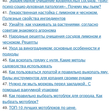
40.
Эффективное очищение кровеносных сосудов. «Био-
психо-социо-духовная патология». Почему мы пьем?
41.
Лекарственная настойка с лимоном и чесноком.
Полезные свойства ингредиентов
42.
Узнайте, как ухаживать за растениями, согласно
советам знакомого агронома
43.
Народные рецепты очищения сосудов лимоном и
чесноком. Рецепты
44.
Уход за виноградником: основные особенности и
подходы
45.
Как вскопать грядку с нуля. Какие методы
садоводства использовать
46.
Как пользоваться лопатой и правильно выкопать яму.
Виды инструментов для копания своими руками
47.
Нужно ли мыть морковь перед закладкой.. С
помощью вакуумной упаковки
48.
Как правильно выбрать мотоблок для огорода. Как
выбрать мотоблок?
49.
ТОП-10 лучших мотоблоков по цене.