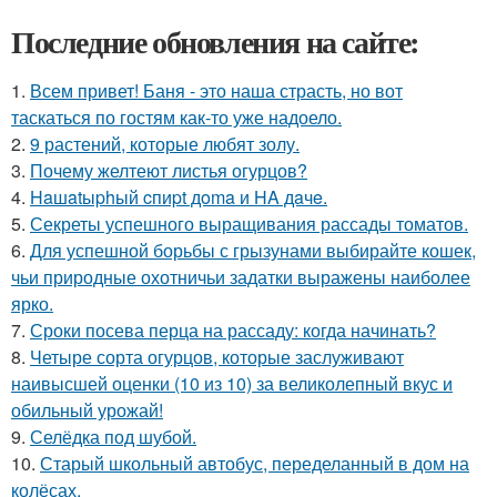
Последние обновления на сайте:
1.
Всем привет! Баня - это наша страсть, но вот
таскаться по гостям как-то уже надоело.
2.
9 растений, которые любят золу.
3.
Почему желтеют листья огурцов?
4.
Haшatыphый cпиpt дoma и HA дaчe.
5.
Секреты успешного выращивания рассады томатов.
6.
Для успешной борьбы с грызунами выбирайте кошек,
чьи природные охотничьи задатки выражены наиболее
ярко.
7.
Сроки посева перца на рассаду: когда начинать?
8.
Четыре сорта огурцов, которые заслуживают
наивысшей оценки (10 из 10) за великолепный вкус и
обильный урожай!
9.
Селёдка под шубой.
10.
Старый школьный автобус, переделанный в дом на
колёсах.