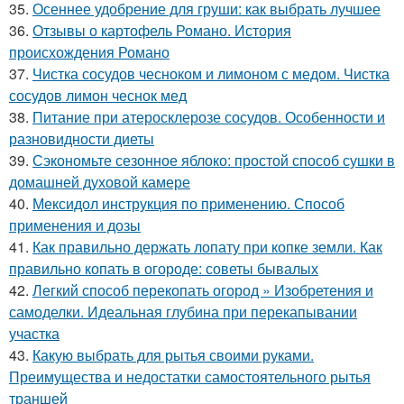
35.
Осеннее удобрение для груши: как выбрать лучшее
36.
Отзывы о картофель Романо. История
происхождения Романо
37.
Чистка сосудов чесноком и лимоном с медом. Чистка
сосудов лимон чеснок мед
38.
Питание при атеросклерозе сосудов. Особенности и
разновидности диеты
39.
Сэкономьте сезонное яблоко: простой способ сушки в
домашней духовой камере
40.
Мексидол инструкция по применению. Способ
применения и дозы
41.
Как правильно держать лопату при копке земли. Как
правильно копать в огороде: советы бывалых
42.
Легкий способ перекопать огород » Изобретения и
самоделки. Идеальная глубина при перекапывании
участка
43.
Какую выбрать для рытья своими руками.
Преимущества и недостатки самостоятельного рытья
траншей