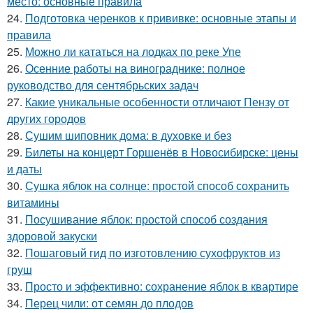
место: основные правила
24.
Подготовка черенков к прививке: основные этапы и
правила
25.
Можно ли кататься на лодках по реке Упе
26.
Осенние работы на винограднике: полное
руководство для сентябрьских задач
27.
Какие уникальные особенности отличают Пензу от
других городов
28.
Сушим шиповник дома: в духовке и без
29.
Билеты на концерт Горшенёв в Новосибирске: цены
и даты
30.
Сушка яблок на солнце: простой способ сохранить
витамины
31.
Посушивание яблок: простой способ создания
здоровой закуски
32.
Пошаговый гид по изготовлению сухофруктов из
груш
33.
Просто и эффективно: сохранение яблок в квартире
34.
Перец чили: от семян до плодов