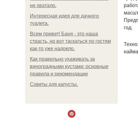
работ
не хватало.
масшт
Интересная идея для дачного
Предп
туалета.
год.
Всем привет! Баня - это наша
страсть, но вот таскаться по гостям
Техно
как-то уже надоело.
найма
Как правильно ухаживать за
виноградными кустами: основные
правила и рекомендации
Советы для капусты.