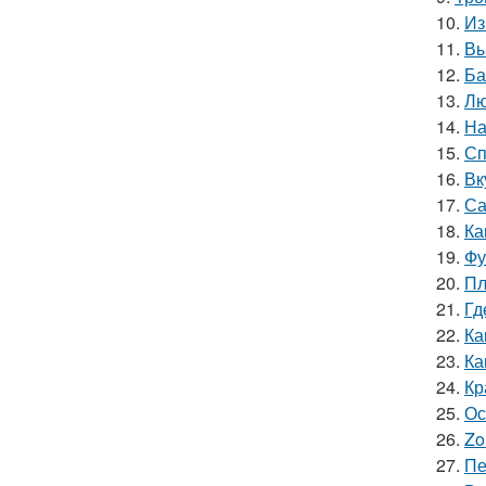
10.
Из
11.
Вы
12.
Ба
13.
Лю
14.
На
15.
Сп
16.
Вк
17.
Са
18.
Ка
19.
Фу
20.
Пл
21.
Гд
22.
Ка
23.
Ка
24.
Кр
25.
Ос
26.
Zo
27.
Пе