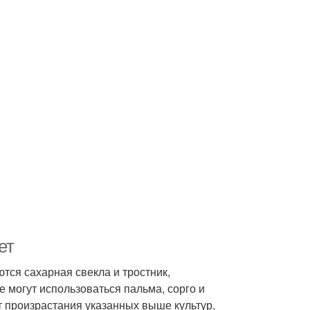
ет
тся сахарная свекла и тростник,
 могут использоваться пальма, сорго и
т произрастания указанных выше культур,