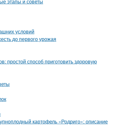
ые этапы и советы
машних условий
жесть до первого урожая
ов: простой способ приготовить здоровую
веты
лок
н
Крупноплодный картофель «Родриго»: описание