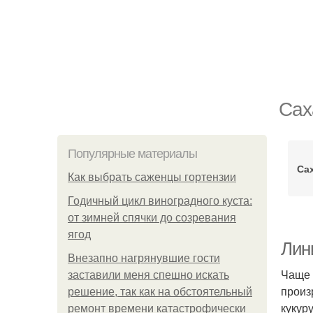
Сах
Популярные материалы
Са
Как выбрать саженцы гортензии
Годичный цикл виноградного куста:
от зимней спячки до созревания
ягод
Лини
Внезапно нагрянувшие гости
Чаще 
заставили меня спешно искать
произ
решение, так как на обстоятельный
кукур
ремонт времени катастрофически