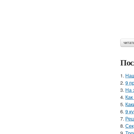
читат
Пос
1.
Наш
2.
9 п
3.
На 
4.
Как
5.
Как
6.
9 к
7.
Рец
8.
Сек
9.
Тро