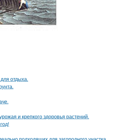
 для отдыха.
рунта.
аче.
 урожая и крепкого здоровья растений.
год!
деально подходящих для загородного участка.