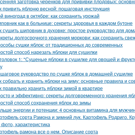
сенняя заготовка черенков для прививки плодовых: основн
к привить яблоню весной: пошаговая инструкция
й виноград в октябре: как сохранить урожай
повник как в больнице: секреты здоровья в каждом бутоне
к сушить шиповник в духовке: простое руководство для до
креты долгосрочного хранения моркови: как сохранить све
особы сушки яблок: от традиционных до современных
остой способ нарезать яблоки для сушилки
головок 1: "Сушеные яблоки в сушилке для овощей и фрукт
ку
шаговое руководство по сушке яблок в домашней сушилке
к собрать и хранить яблоки на зиму: основные правила и со
к правильно хранить яблоки зимой в квартире
осто и эффективно: секреты долговременного хранения яб
остой способ сохранения яблок до зимы
льше энергии и потенции: 4 основных витамина для мужчи
ртофель сорта Рамона и зимний лук. Картофель Родриго. 
, фото, характеристика
ртофель рамона все о нем. Описание сорта