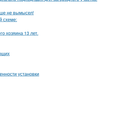
ьше не вымысел!
й схеме:
го хозяина 13 лет.
ающих
енности установки