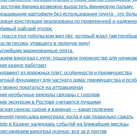
 косточки финика возможно вырастить финиковую пальму.
ращивание картофеля без использования грунта - это бол
зовая конструкция реализована по проверенной и надежно
бимый райский уголок.
 трассе под тобольском жил пёс, который ждал там погибше
асли песика, упaвшего в ледяную рeку!
уснейшие маринованные опята.
жаем виноград с нуля: пошаговое руководство для начин
кие казино работают
ндамент из дорожных плит: особенности и преимущества
итный фундамент для частного дома: преимущества и особ
е можно покататься на аттракционах
кие необычные рекорды связаны с городом
кие экскурсии в Ростове считаются лучшими
асная свекла: сырая и вареная — какая полезнее
енняя пересадка винограда: когда и как правильно сажать
loto в Казани: календарь событий на ближайшие месяцы
ресаживаем виноград осенью: все за и против