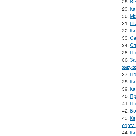
28.
Ве
29.
Ка
30.
Мо
31.
Ши
32.
Ка
33.
Се
34.
Сп
35.
Пр
36.
За
закус
37.
По
38.
Ка
39.
Ка
40.
Пр
41.
Пр
42.
Бо
43.
Ка
сорта
44.
Ка