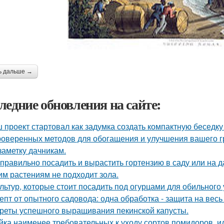
ь дальше →
ледние обновления на сайте:
 проект стартовал как задумка создать компактную беседку
роверенных методов для обогащения и улучшения вашего г
заметку дачникам.
 правильно посадить и вырастить гортензию в саду или на д
им растениям не подходит зола.
ультур, которые стоит посадить под огурцами для обильного
епт от опытного садовода: одна обработка - защита на весь 
реты успешного выращивания пекинской капусты.
йка наименее требовательных к уходу сортов помидоров, и