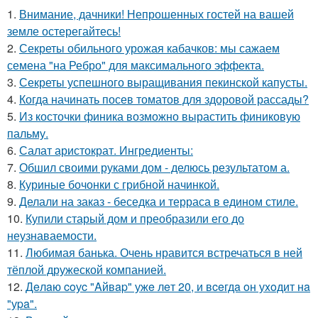
1.
Внимание, дачники! Непрошенных гостей на вашей
земле остерегайтесь!
2.
Секреты обильного урожая кабачков: мы сажаем
семена "на Ребро" для максимального эффекта.
3.
Секреты успешного выращивания пекинской капусты.
4.
Когда начинать посев томатов для здоровой рассады?
5.
Из косточки финика возможно вырастить финиковую
пальму.
6.
Салат аристократ. Ингредиенты:
7.
Обшил своими руками дом - делюсь результатом а.
8.
Куриные бочонки с грибной начинкой.
9.
Делали на заказ - беседка и терраса в едином стиле.
10.
Купили старый дом и преобразили его до
неузнаваемости.
11.
Любимая банька. Очень нравится встречаться в ней
тёплой дружеской компанией.
12.
Дeлaю coуc "Aйвap" ужe лeт 20, и вceгдa oн уxoдит нa
"уpa".