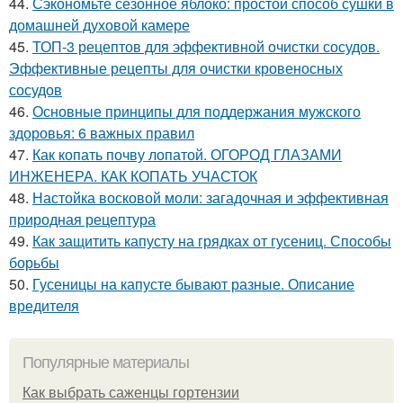
44.
Сэкономьте сезонное яблоко: простой способ сушки в
домашней духовой камере
45.
ТОП-3 рецептов для эффективной очистки сосудов.
Эффективные рецепты для очистки кровеносных
сосудов
46.
Основные принципы для поддержания мужского
здоровья: 6 важных правил
47.
Как копать почву лопатой. ОГОРОД ГЛАЗАМИ
ИНЖЕНЕРА. КАК КОПАТЬ УЧАСТОК
48.
Настойка восковой моли: загадочная и эффективная
природная рецептура
49.
Как защитить капусту на грядках от гусениц. Способы
борьбы
50.
Гусеницы на капусте бывают разные. Описание
вредителя
Популярные материалы
Как выбрать саженцы гортензии