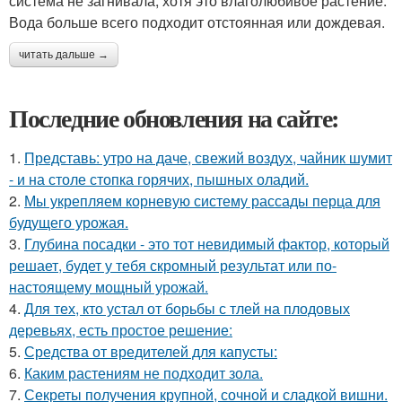
система не загнивала, хотя это влаголюбивое растение.
Вода больше всего подходит отстоянная или дождевая.
читать дальше →
Последние обновления на сайте:
1.
Представь: утро на даче, свежий воздух, чайник шумит
- и на столе стопка горячих, пышных оладий.
2.
Мы укрепляем корневую систему рассады перца для
будущего урожая.
3.
Глубина посадки - это тот невидимый фактор, который
решает, будет у тебя скромный результат или по-
настоящему мощный урожай.
4.
Для тех, кто устал от борьбы с тлей на плодовых
деревьях, есть простое решение:
5.
Средства от вредителей для капусты:
6.
Каким растениям не подходит зола.
7.
Секреты получения крупной, сочной и сладкой вишни.