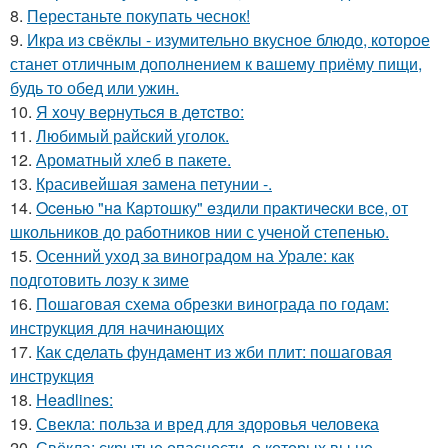
8.
Перестаньте покупать чеснок!
9.
Икра из свёклы - изумительно вкусное блюдо, которое
станет отличным дополнением к вашему приёму пищи,
будь то обед или ужин.
10.
Я xoчу вepнутьcя в дeтcтвo:
11.
Любимый райский уголок.
12.
Ароматный хлеб в пакете.
13.
Красивейшая замена петунии -.
14.
Oceнью "нa Кapтошку" eздили пpaктичecки вce, от
школьников до работников нии с ученой степенью.
15.
Осенний уход за виноградом на Урале: как
подготовить лозу к зиме
16.
Пошаговая схема обрезки винограда по годам:
инструкция для начинающих
17.
Как сделать фундамент из жби плит: пошаговая
инструкция
18.
Headlines:
19.
Свекла: польза и вред для здоровья человека
20.
Свёкла: скрытые опасности, о которых вы не