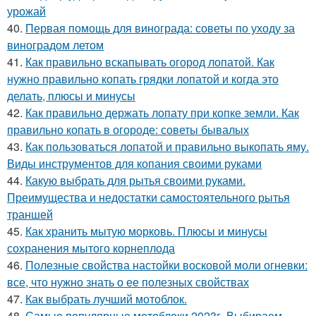
урожай
40.
Первая помощь для винограда: советы по уходу за
виноградом летом
41.
Как правильно вскапывать огород лопатой. Как
нужно правильно копать грядки лопатой и когда это
делать, плюсы и минусы
42.
Как правильно держать лопату при копке земли. Как
правильно копать в огороде: советы бывалых
43.
Как пользоваться лопатой и правильно выкопать яму.
Виды инструментов для копания своими руками
44.
Какую выбрать для рытья своими руками.
Преимущества и недостатки самостоятельного рытья
траншей
45.
Как хранить мытую морковь. Плюсы и минусы
сохранения мытого корнеплода
46.
Полезные свойства настойки восковой моли огневки:
все, что нужно знать о ее полезных свойствах
47.
Как выбрать лучший мотоблок.
48.
Самые популярные мотоблоки 2023г. Выбираем