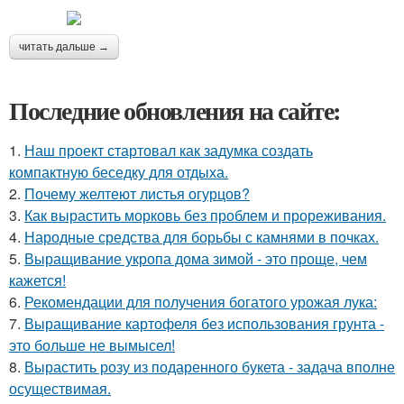
читать дальше →
Последние обновления на сайте:
1.
Наш проект стартовал как задумка создать
компактную беседку для отдыха.
2.
Почему желтеют листья огурцов?
3.
Как вырастить морковь без проблем и прореживания.
4.
Народные средства для борьбы с камнями в почках.
5.
Выращивание укропа дома зимой - это проще, чем
кажется!
6.
Рекомендации для получения богатого урожая лука:
7.
Выращивание картофеля без использования грунта -
это больше не вымысел!
8.
Вырастить розу из подаренного букета - задача вполне
осуществимая.