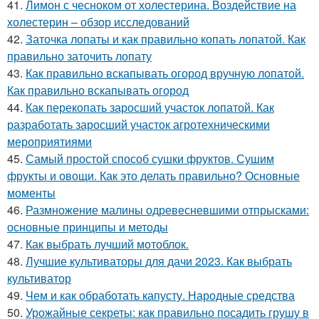
41.
Лимон с чесноком от холестерина. Воздействие на
холестерин – обзор исследований
42.
Заточка лопаты и как правильно копать лопатой. Как
правильно заточить лопату
43.
Как правильно вскапывать огород вручную лопатой.
Как правильно вскапывать огород
44.
Как перекопать заросший участок лопатой. Как
разработать заросший участок агротехническими
мероприятиями
45.
Самый простой способ сушки фруктов. Сушим
фрукты и овощи. Как это делать правильно? Основные
моменты
46.
Размножение малины одревесневшими отпрысками:
основные принципы и методы
47.
Как выбрать лучший мотоблок.
48.
Лучшие культиваторы для дачи 2023. Как выбрать
культиватор
49.
Чем и как обработать капусту. Народные средства
50.
Урожайные секреты: как правильно посадить грушу в