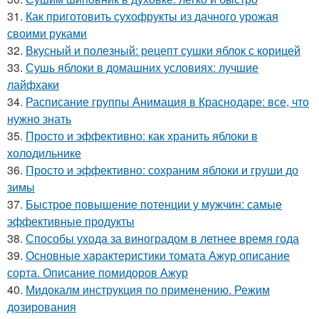
31.
Как приготовить сухофрукты из дачного урожая
своими руками
32.
Вкусный и полезный: рецепт сушки яблок с корицей
33.
Сушь яблоки в домашних условиях: лучшие
лайфхаки
34.
Расписание группы Анимация в Краснодаре: все, что
нужно знать
35.
Просто и эффективно: как хранить яблоки в
холодильнике
36.
Просто и эффективно: сохраним яблоки и груши до
зимы
37.
Быстрое повышение потенции у мужчин: самые
эффективные продукты
38.
Способы ухода за виноградом в летнее время года
39.
Основные характеристики томата Ажур описание
сорта. Описание помидоров Ажур
40.
Мидокалм инструкция по применению. Режим
дозирования