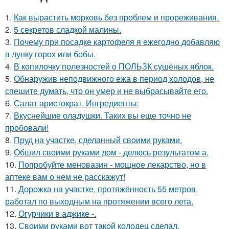
1.
Как вырастить морковь без проблем и прореживания.
2.
5 секретов сладкой малины.
3.
Почему при посадке картофеля я ежегодно добавляю
в лунку горох или бобы.
4.
В копилочку полезностей о ПОЛЬЗК сушёных яблок.
5.
Обнаружив неподвижного ежа в период холодов, не
спешите думать, что он умер и не выбрасывайте его.
6.
Салат аристократ. Ингредиенты:
7.
Вкуснейшие оладушки. Таких вы еще точно не
пробовали!
8.
Пруд на участке, сделанный своими руками.
9.
Обшил своими руками дом - делюсь результатом а.
10.
Попробуйте меновазин - мощное лекарство, но в
аптеке вам о нем не расскажут!
11.
Дорожка на участке, протяжённость 55 метров,
работал по выходным на протяжении всего лета.
12.
Огурчики в аджике -.
13.
Своими руками вот такой колодец сделал.