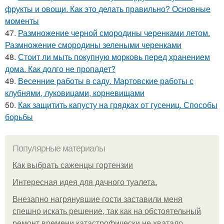
фрукты и овощи. Как это делать правильно? Основные
моменты
47.
Размножение черной смородины черенками летом.
Размножение смородины зелеными черенками
48.
Стоит ли мыть покупную морковь перед хранением
дома. Как долго не пропадет?
49.
Весенние работы в саду. Мартовские работы с
клубнями, луковицами, корневищами
50.
Как защитить капусту на грядках от гусениц. Способы
борьбы
Популярные материалы
Как выбрать саженцы гортензии
Интересная идея для дачного туалета.
Внезапно нагрянувшие гости заставили меня
спешно искать решение, так как на обстоятельный
ремонт времени катастрофически не хватало.