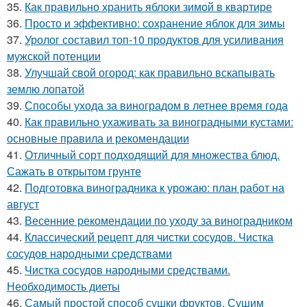
35.
Как правильно хранить яблоки зимой в квартире
36.
Просто и эффективно: сохранение яблок для зимы
37.
Уролог составил топ-10 продуктов для усиливания
мужской потенции
38.
Улучшай свой огород: как правильно вскапывать
землю лопатой
39.
Способы ухода за виноградом в летнее время года
40.
Как правильно ухаживать за виноградными кустами:
основные правила и рекомендации
41.
Отличный сорт подходящий для множества блюд.
Сажать в открытом грунте
42.
Подготовка виноградника к урожаю: план работ на
август
43.
Весенние рекомендации по уходу за виноградником
44.
Классический рецепт для чистки сосудов. Чистка
сосудов народными средствами
45.
Чистка сосудов народными средствами.
Необходимость диеты
46.
Самый простой способ сушки фруктов. Сушим