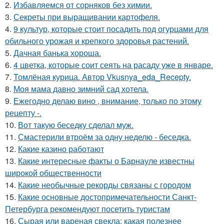
2.
Избавляемся от сорняков без химии.
3.
Секреты при выращивании картофеля.
4.
9 культур, которые стоит посадить под огурцами для
обильного урожая и крепкого здоровья растений.
5.
Дачная банька хороша.
6.
4 цветка, которые соит сеять на расаду уже в январе.
7.
Томлёная курица. Автор Vkusnya_eda_Recepty.
8.
Моя мама давно зимний сад хотела.
9.
Ежегодно делаю вино , внимание, только по этому
рецепту -.
10.
Вот такую беседку сделал муж.
11.
Смастерили втроём за одну неделю - беседка.
12.
Какие казино работают
13.
Какие интересные факты о Барнауле известны
широкой общественности
14.
Какие необычные рекорды связаны с городом
15.
Какие основные достопримечательности Санкт-
Петербурга рекомендуют посетить туристам
16.
Сырая или вареная свекла: какая полезнее