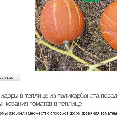
ь дальше →
идоры в теплице из поликарбоната посад
ынкования томатов в теплице
омы изобрели множество способов формирования томатных 