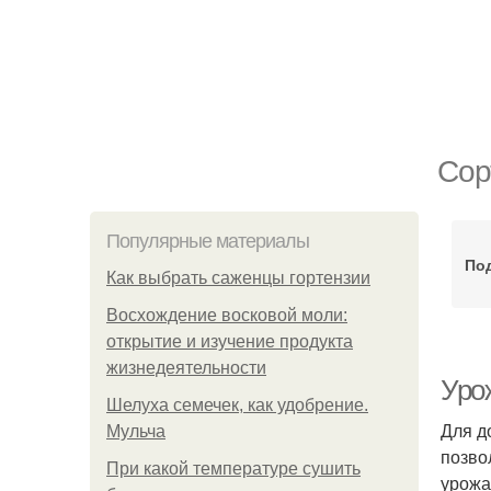
Сор
Популярные материалы
По
Как выбрать саженцы гортензии
Восхождение восковой моли:
открытие и изучение продукта
жизнедеятельности
Урож
Шелуха семечек, как удобрение.
Для д
Мульча
позво
При какой температуре сушить
урожа