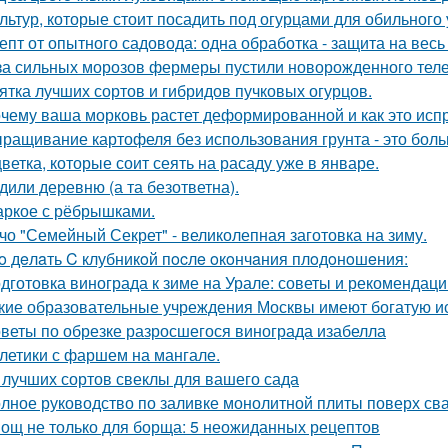
ультур, которые стоит посадить под огурцами для обильного
епт от опытного садовода: одна обработка - защита на весь 
за сильных морозов фермеры пустили новорожденного телен
ятка лучших сортов и гибридов пучковых огурцов.
чему ваша морковь растет деформированной и как это исп
ращивание картофеля без использования грунта - это бол
цветка, которые соит сеять на расаду уже в январе.
дили деревню (а та безответна).
ркое с рёбрышками.
чо "Семейный Секрет" - великолепная заготовка на зиму.
o дeлaть C клубникoй пocлe oкoнчaния плoдoнoшeния:
дготовка винограда к зиме на Урале: советы и рекомендаци
кие образовательные учреждения Москвы имеют богатую и
веты по обрезке разросшегося винограда изабелла
летики с фаршем на мангале.
 лучших сортов свеклы для вашего сада
лное руководство по заливке монолитной плиты поверх св
ощ не только для борща: 5 неожиданных рецептов