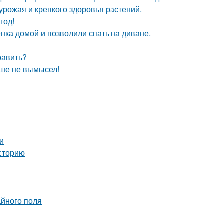
 урожая и крепкого здоровья растений.
год!
ка домой и позволили спать на диване.
равить?
ьше не вымысел!
и
сторию
айного поля