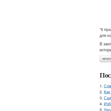
“5 пр
для н
В зак
котор
читат
Пос
1.
Сов
2.
Как
3.
Сад
4.
Изб
5.
Ухо