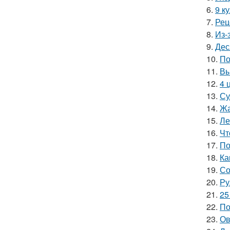
6.
9 к
7.
Рец
8.
Из-
9.
Дес
10.
По
11.
Вы
12.
4 
13.
Су
14.
Жа
15.
Ле
16.
Чт
17.
По
18.
Ка
19.
Со
20.
Ру
21.
25
22.
По
23.
Ов