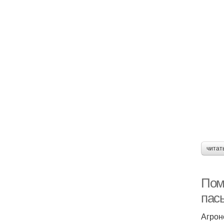
читат
Пом
пас
Агрон