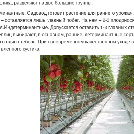
дника, разделяют на две большие группы:
минантные. Садовод готовит растение для раннего урожая.
 – оставляется лишь главный побег. На нем – 2-3 плодонос
я.Индетерминантные. Допускается оставить 1-3 главных ст
еплиц выбирают, в основном, ранние, детерминантные сорт
о в один стебель. При своевременном качественном уходе 
твленного кустика.