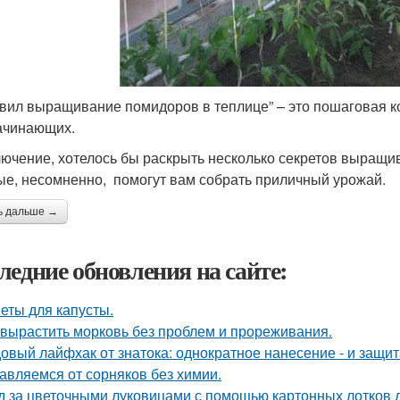
авил выращивание помидоров в теплице” – это пошаговая к
ачинающих.
лючение, хотелось бы раскрыть несколько секретов выращи
ые, несомненно, помогут вам собрать приличный урожай.
ь дальше →
ледние обновления на сайте:
еты для капусты.
 вырастить морковь без проблем и прореживания.
овый лайфхак от знатока: однократное нанесение - и защита
авляемся от сорняков без химии.
д за цветочными луковицами с помощью картонных лотков д