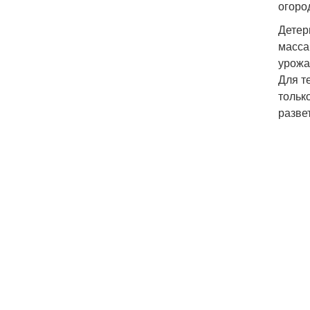
огоро
Детер
масса
урожа
Для т
тольк
разве