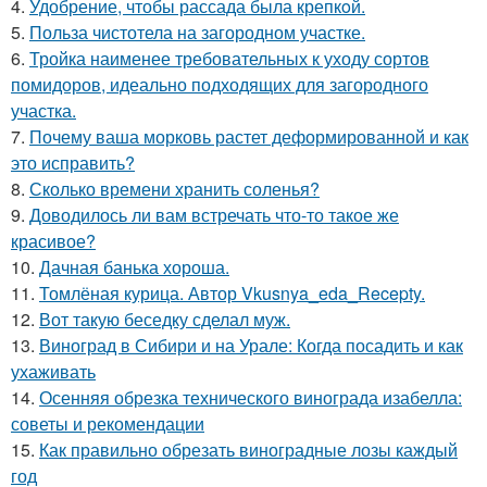
4.
Удобрение, чтобы рассада была крепкoй.
5.
Польза чистотела на загородном участке.
6.
Тройка наименее требовательных к уходу сортов
помидоров, идеально подходящих для загородного
участка.
7.
Почему ваша морковь растет деформированной и как
это исправить?
8.
Сколько времени хранить соленья?
9.
Доводилось ли вам встречать что-то такое же
красивое?
10.
Дачная банька хороша.
11.
Томлёная курица. Автор Vkusnya_eda_Recepty.
12.
Вот такую беседку сделал муж.
13.
Виноград в Сибири и на Урале: Когда посадить и как
ухаживать
14.
Осенняя обрезка технического винограда изабелла:
советы и рекомендации
15.
Как правильно обрезать виноградные лозы каждый
год