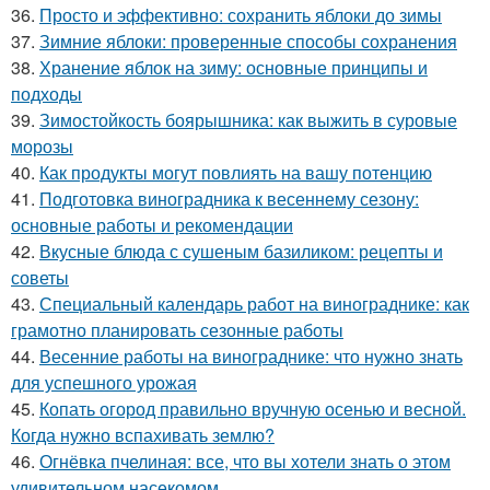
36.
Просто и эффективно: сохранить яблоки до зимы
37.
Зимние яблоки: проверенные способы сохранения
38.
Хранение яблок на зиму: основные принципы и
подходы
39.
Зимостойкость боярышника: как выжить в суровые
морозы
40.
Как продукты могут повлиять на вашу потенцию
41.
Подготовка виноградника к весеннему сезону:
основные работы и рекомендации
42.
Вкусные блюда с сушеным базиликом: рецепты и
советы
43.
Специальный календарь работ на винограднике: как
грамотно планировать сезонные работы
44.
Весенние работы на винограднике: что нужно знать
для успешного урожая
45.
Копать огород правильно вручную осенью и весной.
Когда нужно вспахивать землю?
46.
Огнёвка пчелиная: все, что вы хотели знать о этом
удивительном насекомом