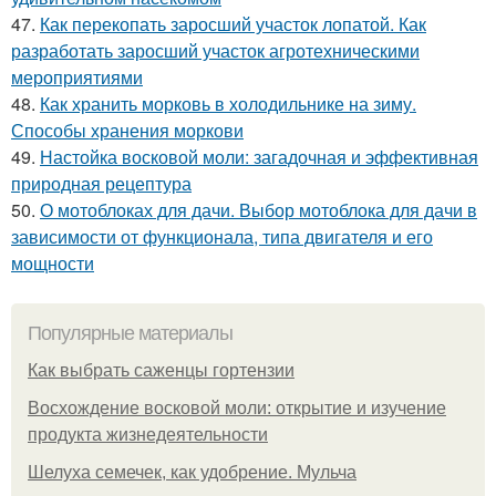
47.
Как перекопать заросший участок лопатой. Как
разработать заросший участок агротехническими
мероприятиями
48.
Как хранить морковь в холодильнике на зиму.
Способы хранения моркови
49.
Настойка восковой моли: загадочная и эффективная
природная рецептура
50.
О мотоблоках для дачи. Выбор мотоблока для дачи в
зависимости от функционала, типа двигателя и его
мощности
Популярные материалы
Как выбрать саженцы гортензии
Восхождение восковой моли: открытие и изучение
продукта жизнедеятельности
Шелуха семечек, как удобрение. Мульча