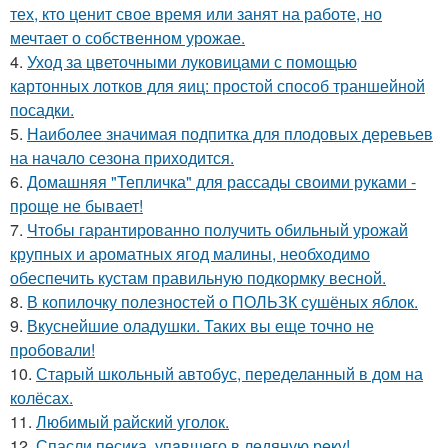
тех, кто ценит свое время или занят на работе, но
мечтает о собственном урожае.
4.
Уход за цветочными луковицами с помощью
картонных лотков для яиц: простой способ траншейной
посадки.
5.
Наиболее значимая подпитка для плодовых деревьев
на начало сезона приходится.
6.
Домашняя "Тепличка" для рассады своими руками -
проще не бывает!
7.
Чтобы гарантированно получить обильный урожай
крупных и ароматных ягод малины, необходимо
обеспечить кустам правильную подкормку весной.
8.
В копилочку полезностей о ПОЛЬЗК сушёных яблок.
9.
Вкуснейшие оладушки. Таких вы еще точно не
пробовали!
10.
Старый школьный автобус, переделанный в дом на
колёсах.
11.
Любимый райский уголок.
12.
Спасли песика, упaвшего в ледяную рeку!