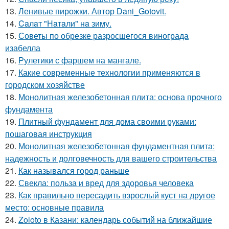
13.
Ленивые пирожки. Автор Dani_Gotovit.
14.
Caлaт "Нaтaли" нa зиму.
15.
Советы по обрезке разросшегося винограда
изабелла
16.
Рулетики с фаршем на мангале.
17.
Какие современные технологии применяются в
городском хозяйстве
18.
Монолитная железобетонная плита: основа прочного
фундамента
19.
Плитный фундамент для дома своими руками:
пошаговая инструкция
20.
Монолитная железобетонная фундаментная плита:
надежность и долговечность для вашего строительства
21.
Как назывался город раньше
22.
Свекла: польза и вред для здоровья человека
23.
Как правильно пересадить взрослый куст на другое
место: основные правила
24.
Zoloto в Казани: календарь событий на ближайшие