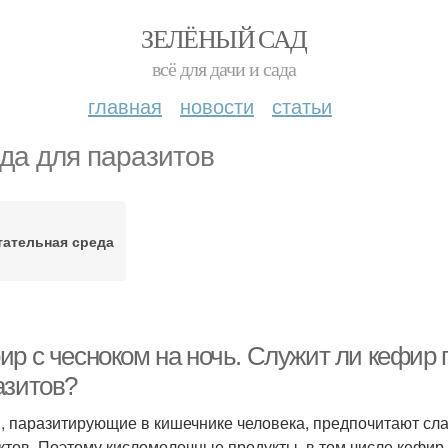
ЗЕЛЁНЫЙ САД
всё для дачи и сада
главная
новости
статьи
да для паразитов
тательная среда
ир с чесноком на ночь. Служит ли кефир 
азитов?
, паразитирующие в кишечнике человека, предпочитают сла
ктов. Поэтому кисломолочные продукты, в том числе кефир,