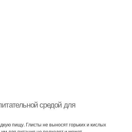
питательной средой для
дкую пищу. Глисты не выносят горьких и кислых
 им для питания не подходят и может