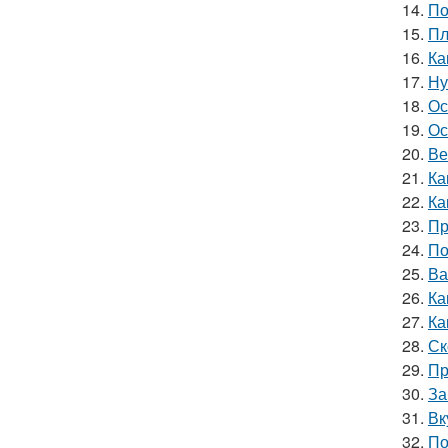
14.
По
15.
Пл
16.
Ка
17.
Ну
18.
Ос
19.
Ос
20.
Ве
21.
Ка
22.
Ка
23.
Пр
24.
По
25.
Ва
26.
Ка
27.
Ка
28.
Ск
29.
Пр
30.
За
31.
Вк
32.
По