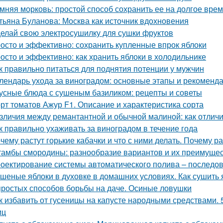
мняя морковь: простой способ сохранить ее на долгое вре
тьяна Буланова: Москва как источник вдохновения
елай свою электросушилку для сушки фруктов
осто и эффективно: сохранить купленные впрок яблоки
осто и эффективно: как хранить яблоки в холодильнике
к правильно питаться для поднятия потенции у мужчин
лендарь ухода за виноградом: основные этапы и рекоменд
усные блюда с сушеным базиликом: рецепты и советы
рт томатов Ажур F1. Описание и характеристика сорта
зличия между ремантантной и обычной малиной: как отличит
к правильно ухаживать за виноградом в течение года
чему растут горькие кабачки и что с ними делать. Почему ра
амбы смородины: разнообразие вариантов и их преимуще
оектирование системы автоматического полива – последов
шеные яблоки в духовке в домашних условиях. Как сушить я
простых способов борьбы на даче. Осиные ловушки
к избавить от гусеницы на капусте народными средствами. 
иц