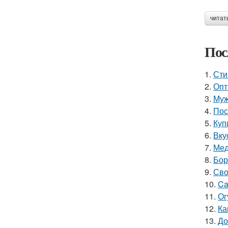
читат
Пос
1.
Сти
2.
Опт
3.
Муж
4.
Пос
5.
Куп
6.
Вку
7.
Мед
8.
Бор
9.
Сво
10.
Ca
11.
Ог
12.
Ка
13.
До