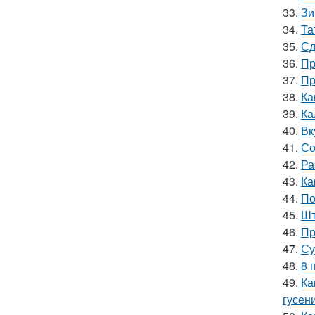
33.
Зи
34.
Та
35.
Сд
36.
Пр
37.
Пр
38.
Ка
39.
Ка
40.
Вк
41.
Со
42.
Ра
43.
Ка
44.
По
45.
Шт
46.
Пр
47.
Су
48.
8 
49.
Ка
гусен