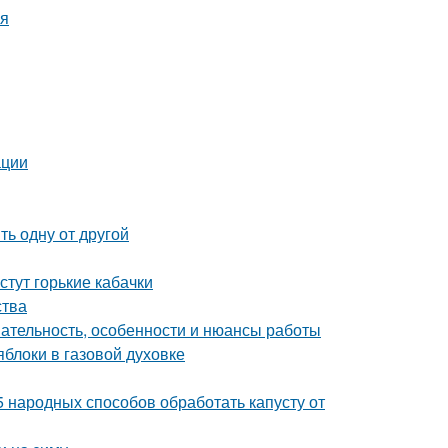
мя
ации
ь одну от другой
стут горькие кабачки
ства
ательность, особенности и нюансы работы
блоки в газовой духовке
5 народных способов обработать капусту от