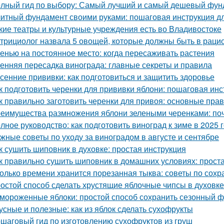
лный гид по выбору: Самый лучший и самый дешевый фун
итный фундамент своими руками: пошаговая инструкция 
кие театры и культурные учреждения есть во Владивостоке
трициолог назвала 5 овощей, которые должны быть в раци
енью на постоянное место: когда пересаживать растения
енняя пересадка винограда: главные секреты и правила
сенние прививки: как подготовиться и защитить здоровье
к подготовить черенки для прививки яблони: пошаговая инс
к правильно заготовить черенки для привоя: основные прав
еимущества размножения яблони зелеными черенками: по
лное руководство: как подготовить виноград к зиме в 2025 
жные советы по уходу за виноградом в августе и сентябре
к сушить шиповник в духовке: простая инструкция
к правильно сушить шиповник в домашних условиях: прост
олько времени хранится порезанная тыква: советы по сох
остой способ сделать хрустящие яблочные чипсы в духовке
мороженные яблоки: простой способ сохранить сезонный ф
усные и полезные: как из яблок сделать сухофрукты
шаговый гид по изготовлению сухофруктов из груш