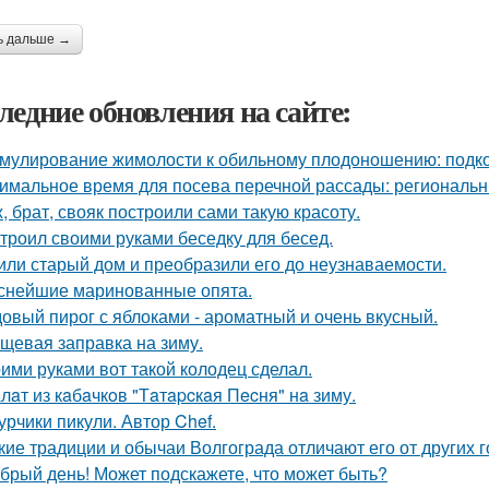
ь дальше →
ледние обновления на сайте:
мулирование жимолости к обильному плодоношению: подко
имальное время для посева перечной рассады: региональн
, брат, свояк построили сами такую красоту.
троил своими руками беседку для бесед.
или старый дом и преобразили его до неузнаваемости.
снейшие маринованные опята.
овый пирог с яблоками - ароматный и очень вкусный.
щевая заправка на зиму.
ими руками вот такой колодец сделал.
лaт из кaбaчкoв "Тaтapcкaя Пecня" нa зиму.
урчики пикули. Автор Chef.
кие традиции и обычаи Волгограда отличают его от других 
брый день! Может подскажете, что может быть?