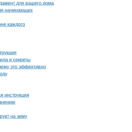
дамент для вашего дома
для начинающих
оне каждого
трукция
ила и секреты
чему это эффективно
году
ая инструкция
ранению
рукт на зиму