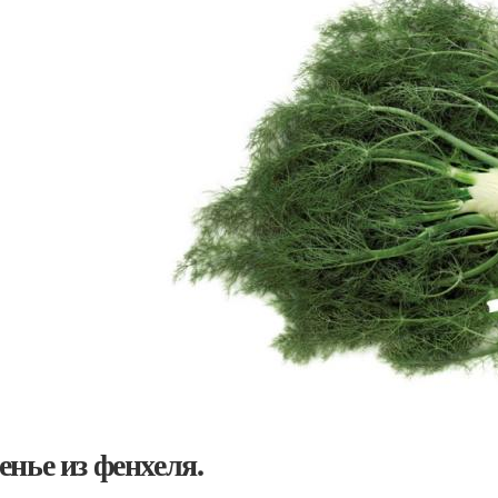
енье из фенхеля.