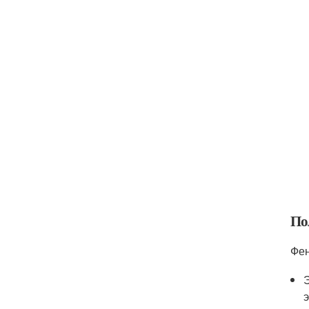
По
Фен