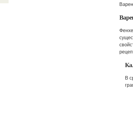
Варен
Варе
Фенхе
сущес
свойс
рецеп
Ка
В с
гра