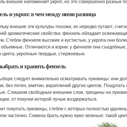
ль внешне напоминает укроп, но это совершенно разные по
ель и укроп: в чем между ними разница
льку внешне эти культуры похожи, их нередко путают, счита
ний ароматические свойства: фенхель обладает освежающ
м. Стебли фенхеля высокие и кустистые, у укропа они боле
 объемные. Отличаются и корни: у фенхеля они съедобные,
о цвета; укропные твердые, стержневые.
выбрать и хранить фенхель
ыборе следует внимательно осматривать луковицы: они до
и, без пятен, вмятин, вкраплений других цветов. Пощупать 
ые. Слишком свободные внешние слои, трещины на лукови
кции, от покупки которой лучше воздержаться.
оит покупать луковицы, стебли с которых полностью удалены
или частично. Семена брать нужно ярко-зеленые: такой цвет