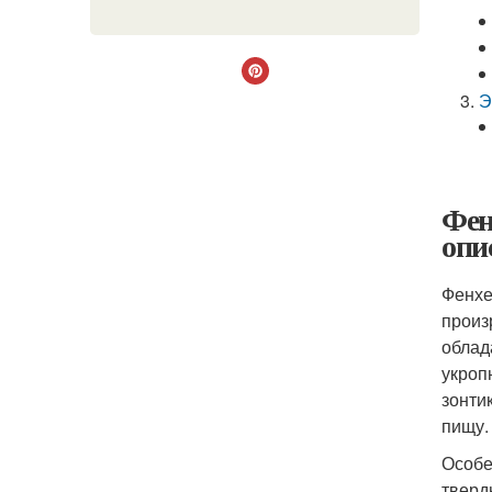
Э
Фен
опи
Фенхе
произ
облад
укроп
зонти
пищу.
Особе
тверд