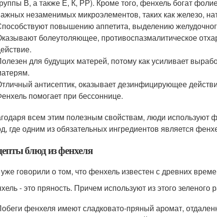
группы В, а также Е, К, РР). Кроме того, фенхель богат фоли
важных незаменимых микроэлементов, таких как железо, нат
Способствуют повышению аппетита, выделению желудочного
Оказывают болеутоляющее, противоспазмалитическое отха
действие.
Полезен для будущих матерей, потому как усиливает выраб
матерям.
Отличный антисептик, оказывает дезинфицирующее действи
Фенхель помогает при бессоннице.
годаря всем этим полезным свойствам, люди используют ф
д, где одним из обязательных ингредиентов является фенх
цепты блюд из фенхеля
уже говорили о том, что фенхель известен с древних времен
хель - это пряность. Причем используют из этого зеленого р
Побеги фенхеля имеют сладковато-пряный аромат, отдален