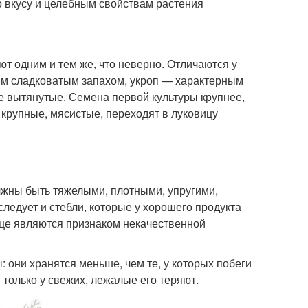
 вкусу и целебным свойствам растения
ют одним и тем же, что неверно. Отличаются у
им сладковатым запахом, укроп — характерным
е вытянутые. Семена первой культуры крупнее,
 крупные, мясистые, переходят в луковицу
лжны быть тяжелыми, плотными, упругими,
следует и стебли, которые у хорошего продукта
це являются признаком некачественной
: они хранятся меньше, чем те, у которых побеги
 только у свежих, лежалые его теряют.