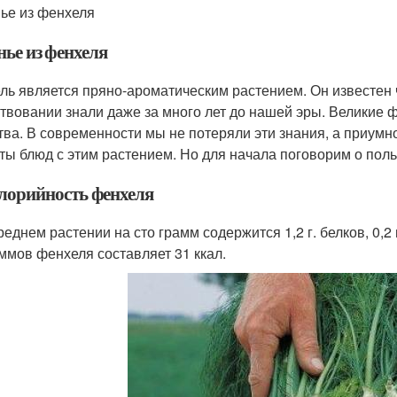
ье из фенхеля
нье из фенхеля
ль является пряно-ароматическим растением. Он известен ч
твовании знали даже за много лет до нашей эры. Великие
тва. В современности мы не потеряли эти знания, а приум
ты блюд с этим растением. Но для начала поговорим о польз
лорийность фенхеля
реднем растении на сто грамм содержится 1,2 г. белков, 0,2 г
ммов фенхеля составляет 31 ккал.