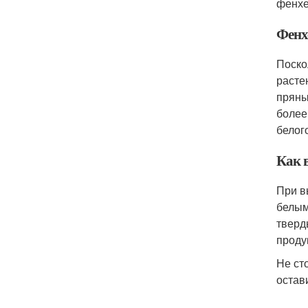
фенхе
Фенх
Поско
расте
пряны
более
белог
Как 
При в
белым
тверд
проду
Не ст
остав