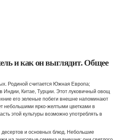
хель и как он выглядит. Общее
ых. Родиной считается Южная Европа;
 в Индии, Китае, Турции. Этот луковичный овощ
ерхние его зеленые побеги внешне напоминают
ает небольшими ярко-желтыми цветками в
часть этой культуры возможно употреблять в
 десертов и основных блюд. Небольшие
жи на анисовые семена и внешне: они светлого