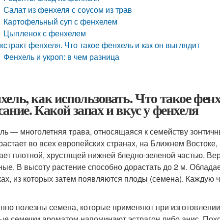
Салат из фенхеля с соусом из трав
Картофельный суп с фенхелем
Цыпленок с фенхелем
кстракт фенхеля. Что такое фенхель и как он выглядит
Фенхель и укроп: в чем разница
хель, как использовать. Что такое фен
сание. Какой запах и вкус у фенхеля
ль — многолетняя трава, относящаяся к семейству зонтичн
растает во всех европейских странах, на Ближнем Востоке,
ает плотной, хрустящей нижней бледно-зеленой частью. В
ные. В высоту растение способно дорастать до 2 м. Облад
ках, из которых затем появляются плоды (семена). Каждую 
нно полезны семена, которые применяют при изготовлении
ые семечки ароматом напоминают эстрагон либо анис. Похо