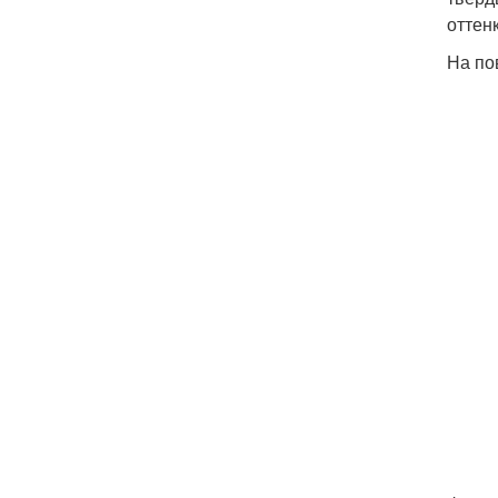
оттен
На по