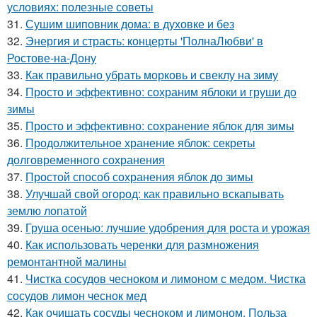
условиях: полезные советы
31.
Сушим шиповник дома: в духовке и без
32.
Энергия и страсть: концерты 'ПолнаЛюбви' в
Ростове-на-Дону
33.
Как правильно убрать морковь и свеклу на зиму
34.
Просто и эффективно: сохраним яблоки и груши до
зимы
35.
Просто и эффективно: сохранение яблок для зимы
36.
Продолжительное хранение яблок: секреты
долговременного сохранения
37.
Простой способ сохранения яблок до зимы
38.
Улучшай свой огород: как правильно вскапывать
землю лопатой
39.
Груша осенью: лучшие удобрения для роста и урожая
40.
Как использовать черенки для размножения
ремонтантной малины
41.
Чистка сосудов чесноком и лимоном с медом. Чистка
сосудов лимон чеснок мед
42.
Как очищать сосуды чесноком и лимоном. Польза