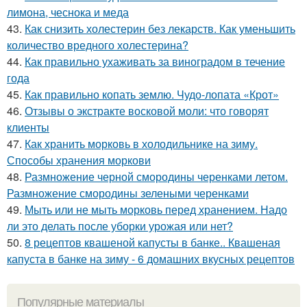
лимона, чеснока и меда
43.
Как снизить холестерин без лекарств. Как уменьшить
количество вредного холестерина?
44.
Как правильно ухаживать за виноградом в течение
года
45.
Как правильно копать землю. Чудо-лопата «Крот»
46.
Отзывы о экстракте восковой моли: что говорят
клиенты
47.
Как хранить морковь в холодильнике на зиму.
Способы хранения моркови
48.
Размножение черной смородины черенками летом.
Размножение смородины зелеными черенками
49.
Мыть или не мыть морковь перед хранением. Надо
ли это делать после уборки урожая или нет?
50.
8 рецептов квашеной капусты в банке.. Квашеная
капуста в банке на зиму - 6 домашних вкусных рецептов
Популярные материалы