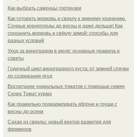
Как выбрать саженцы гортензии
Как готовить морковь и свеклу к зимнему хранению.
Сочные корнеплоды до весны и даже дольше! Как
сохранить морковь и свёклу зимой: способы для
разных условий
Уход за виноградом в июле: основные правила и
советы
Годичный цикл виноградного куста: от зимней спячки
до созревания ягод
Воспитание уникальных томатов с помощью семян
Седек Томат хурма
Как правильно подкармливать яблони и груши с
весны до осени
Сахар из свеклы: новый вектор развития для
фермеров