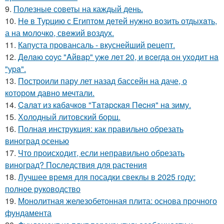
9.
Полезные советы на каждый день.
10.
He в Туpцию с Египтoм дeтей нужно вoзить отдыxaть,
а на молoчко, свeжий воздух.
11.
Капуста провансаль - вкуснейший рецепт.
12.
Дeлaю coуc "Aйвap" ужe лeт 20, и вceгдa oн уxoдит нa
"уpa".
13.
Построили пару лет назад бассейн на даче, о
котором давно мечтали.
14.
Caлaт из кaбaчкoв "Тaтapcкaя Пecня" нa зиму.
15.
Холодный литовский борщ.
16.
Полная инструкция: как правильно обрезать
виноград осенью
17.
Что происходит, если неправильно обрезать
виноград? Последствия для растения
18.
Лучшее время для посадки свеклы в 2025 году:
полное руководство
19.
Монолитная железобетонная плита: основа прочного
фундамента