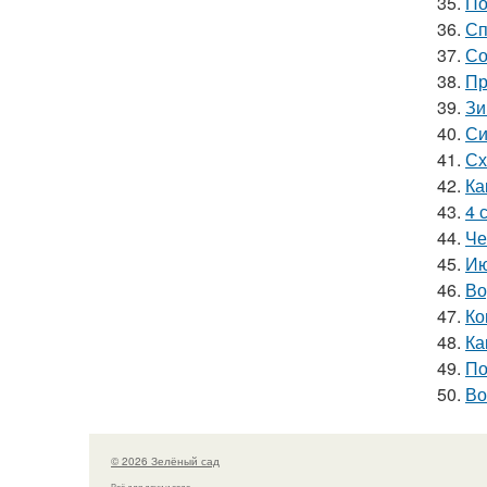
35.
По
36.
Сп
37.
Со
38.
Пр
39.
Зи
40.
Си
41.
Сх
42.
Ка
43.
4 
44.
Че
45.
Ию
46.
Во
47.
Ко
48.
Ка
49.
По
50.
Во
© 2026 Зелёный сад
Всё для дачи и сада