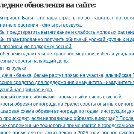
ледние обновления на сайте:
м привет! Баня - это наша страсть, но вот таскаться по гост
натные растения - фильтры воздуха.
бы предотвратить вытягивание и слабость молодых растен
бы гарантированно получить обильный урожай крупных и а
м правильную подкормку весной.
 обеспечить длительное хранение моркови, избегая увядани
езные советы на каждый день.
ет из рульки.
 дача - банька, белые растут прямо на участке, альпийская Г
ссное средство для поддержания иммунитета - иммyнитeтн
уснейшая грибная икра.
довый пирог с яблоками - ароматный и очень вкусный.
креты обрезки винограда на Урале: советы опытных виног
шаговая схема обрезки винограда по годам: инструкция д
о происходит, если неправильно обрезать виноград? После
кие современные технологии применяются в городском хоз
чшее время для посадки свеклы в 2025 году: полное руков