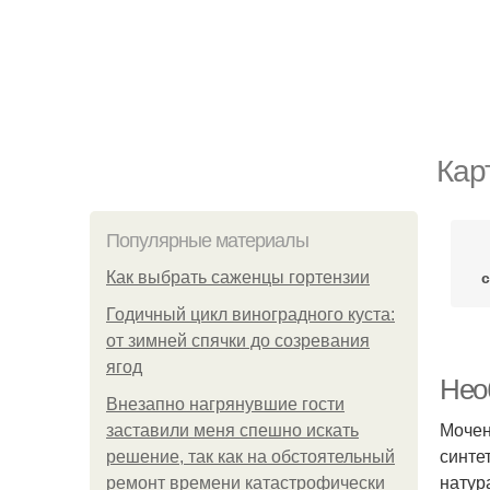
Кар
Популярные материалы
Как выбрать саженцы гортензии
Годичный цикл виноградного куста:
от зимней спячки до созревания
ягод
Нео
Внезапно нагрянувшие гости
Мочен
заставили меня спешно искать
синте
решение, так как на обстоятельный
натур
ремонт времени катастрофически