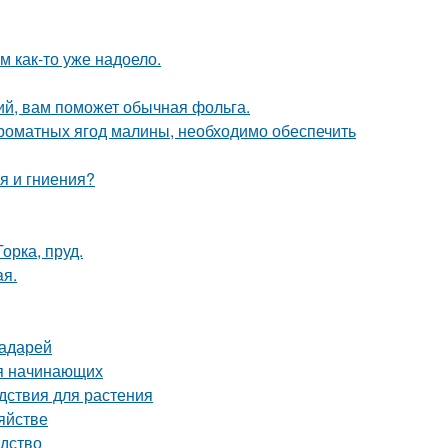
ям как-то уже надоело.
ий, вам поможет обычная фольга.
роматных ягод малины, необходимо обеспечить
я и гниения?
орка, пруд.
aя.
радарей
ля начинающих
дствия для растения
яйстве
одство