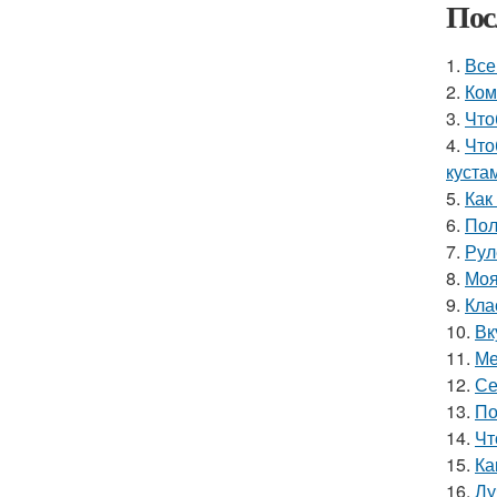
Пос
1.
Все
2.
Ком
3.
Что
4.
Что
куста
5.
Как
6.
Пол
7.
Рул
8.
Моя
9.
Кла
10.
Вк
11.
Ме
12.
Се
13.
По
14.
Чт
15.
Ка
16.
Лу