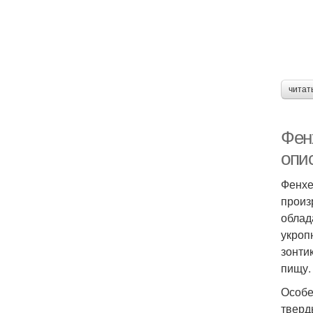
читат
Фенх
опис
Фенхе
произ
облад
укроп
зонти
пищу.
Особе
тверд