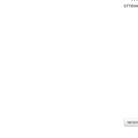
оттен
читат