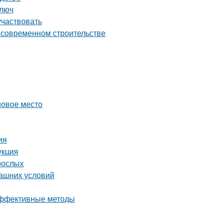
ключ
участвовать
о современном строительстве
новое место
ия
укция
рослых
машних условий
 эффективные методы