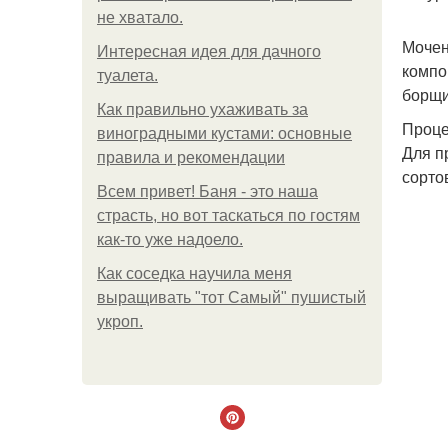
не хватало.
Мочен
Интересная идея для дачного
компо
туалета.
борщи,
Как правильно ухаживать за
Проце
виноградными кустами: основные
Для п
правила и рекомендации
сорто
Всем привет! Баня - это наша
страсть, но вот таскаться по гостям
как-то уже надоело.
Как соседка научила меня
выращивать "тот Самый" пушистый
укроп.