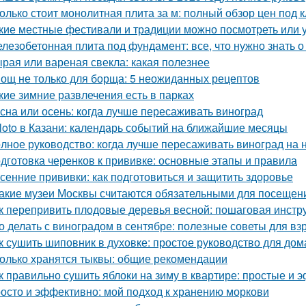
олько стоит монолитная плита за м: полный обзор цен под 
кие местные фестивали и традиции можно посмотреть или 
лезобетонная плита под фундамент: все, что нужно знать 
рая или вареная свекла: какая полезнее
ощ не только для борща: 5 неожиданных рецептов
кие зимние развлечения есть в парках
сна или осень: когда лучше пересаживать виноград
loto в Казани: календарь событий на ближайшие месяцы
лное руководство: когда лучше пересаживать виноград на 
дготовка черенков к прививке: основные этапы и правила
сенние прививки: как подготовиться и защитить здоровье
Какие музеи Москвы считаются обязательными для посещен
к перепривить плодовые деревья весной: пошаговая инстр
о делать с виноградом в сентябре: полезные советы для вз
к сушить шиповник в духовке: простое руководство для до
олько хранятся тыквы: общие рекомендации
к правильно сушить яблоки на зиму в квартире: простые и
осто и эффективно: мой подход к хранению моркови