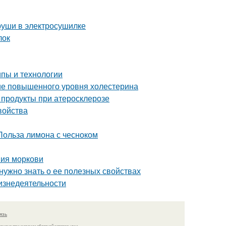
груши в электросушилке
лок
пы и технологии
ние повышенного уровня холестерина
 продукты при атеросклерозе
войства
Польза лимона с чесноком
ния моркови
 нужно знать о ее полезных свойствах
изнедеятельности
язь
решено при указании обратной гиперссылки.