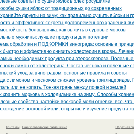
лезные советы по сушке яблок в электросушилке
особы сушки яблок: от традиционных до современных
храняйте фрукты на зиму: как правильно сушить яблоки и 
осто и эффективно: секреты долговременного хранения яб
мостойкость боярышника: как выжить в суровые морозы
льные мужчины: лучшие продукты для потенции
ема обработки и ПОДКОРМКИ винограда: основные принци
к быстро и эффективно снизить холестерин в крови.. Лече
самых необходимых продукта при атеросклерозе. Полезные
снок и лимон от холестерина. Состав чеснока и полезные с
ньский уход за виноградом: основные правила и советы
да с лимоном и чесноком снижает уровень триглицеридов. 
пать или не копать. Тонкая грань между почвой и землей
к хранить морковь в холодильнике на зиму. Способы хране
лезные свойства настойки восковой моли огневки: все, что
схождение восковой моли: открытие и изучение продукта ж
Контакты
Пользовательское соглашение
Обратная св
Политика конфидециальности
Копирование раз