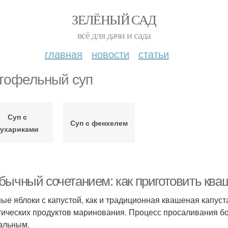
ЗЕЛЁНЫЙ САД
всё для дачи и сада
главная
новости
статьи
тофельный суп
Суп с
Суп с фенхелем
сухариками
бычный сочетанием: как приготовить ква
ые яблоки с капустой, как и традиционная квашеная капуста
тических продуктов маринования. Процесс просаливания бол
альным.