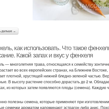
ь дальше →
ель, как использовать. Что такое фенхел
ание. Какой запах и вкус у фенхеля
ль — многолетняя трава, относящаяся к семейству зонтичн
растает во всех европейских странах, на Ближнем Востоке,
ает плотной, хрустящей нижней бледно-зеленой частью. В
ные. В высоту растение способно дорастать до 2 м. Облад
ках, из которых затем появляются плоды (семена). Каждую 
нно полезны семена, которые применяют при изготовлении
ые семечки ароматом напоминают эстрагон либо анис. Похо