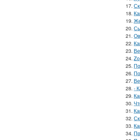
17.
Ск
18.
Ка
19.
Же
20.
Сы
21.
Ов
22.
Ка
23.
Ве
24.
Zo
25.
По
26.
По
27.
Ве
28.
- 
29.
Ка
30.
Чт
31.
Ка
32.
Ск
33.
Ка
34.
Пр