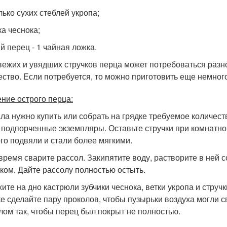
лько сухих стеблей укропа;
ка чеснока;
й перец - 1 чайная ложка.
вежих и увядших стручков перца может потребоваться разн
ество. Если потребуется, то можно приготовить еще немног
ние острого перца:
ла нужно купить или собрать на грядке требуемое количест
 подпорченные экземпляры. Оставьте стручки при комнатной
го подвяли и стали более мягкими.
 время сварите рассол. Закипятите воду, растворите в ней 
ком. Дайте рассолу полностью остыть.
ите на дно кастрюли зубчики чеснока, ветки укропа и струч
ке сделайте пару проколов, чтобы пузырьки воздуха могли
лом так, чтобы перец был покрыт не полностью.