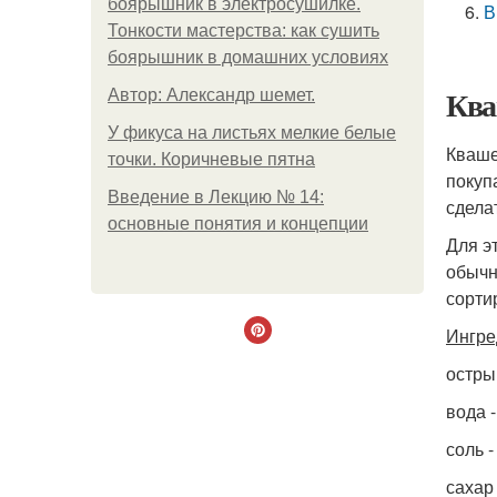
боярышник в электросушилке.
В
Тонкости мастерства: как сушить
боярышник в домашних условиях
Ква
Автор: Александр шемет.
У фикуса на листьях мелкие белые
Кваше
точки. Коричневые пятна
покуп
Введение в Лекцию № 14:
сдела
основные понятия и концепции
Для э
обычн
сорти
Ингре
острый
вода -
соль -
сахар 