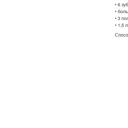
• 6 зу
• бол
• 3 по
• 1,5 
Спосо