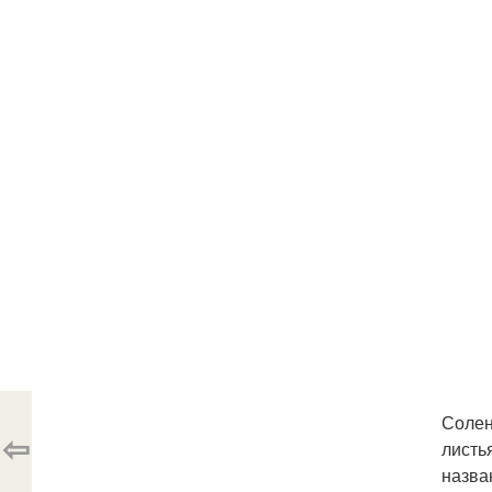
Солен
⇦
листь
назва