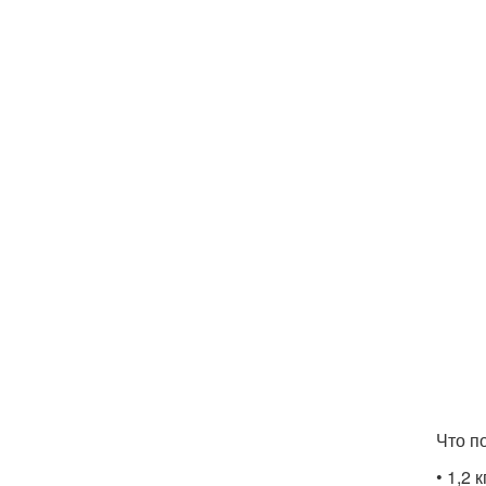
Что п
• 1,2 