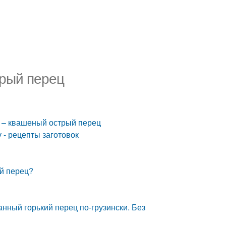
рый перец
к – квашеный острый перец
 - рецепты заготовок
ий перец?
нный горький перец по-грузински. Без