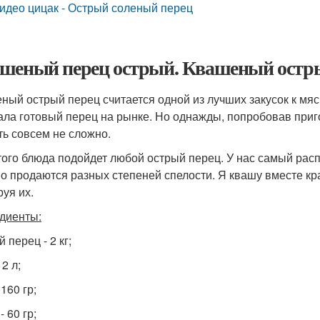
идео цицак - Острый соленый перец
шеный перец острый. Квашеный остр
ный острый перец считается одной из лучших закусок к мя
ала готовый перец на рынке. Но однажды, попробовав пригот
ть совсем не сложно.
того блюда подойдет любой острый перец. У нас самый расп
о продаются разных степеней спелости. Я квашу вместе кр
руя их.
диенты:
 перец - 2 кг;
 2 л;
 160 гр;
- 60 гр;