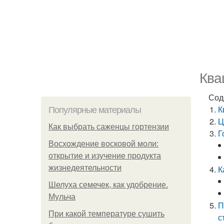
Ква
Сод
К
Популярные материалы
Ц
Как выбрать саженцы гортензии
Г
Восхождение восковой моли:
открытие и изучение продукта
жизнедеятельности
К
Шелуха семечек, как удобрение.
Мульча
П
При какой температуре сушить
с