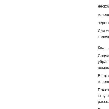
неско
голов
черны
Для с
колич
Кваше
Снача
убрав
немно
В это
горош
Полож
струч
рассо