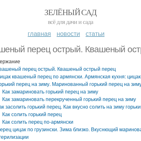
ЗЕЛЁНЫЙ САД
всё для дачи и сада
главная
новости
статьи
шеный перец острый. Квашеный ост
ержание
вашеный перец острый. Квашеный острый перец
ицак квашеный перец по армянски. Армянская кухня: цица
орький перец на зиму. Маринованный горький перец на зиму
Как замариновать горький перец на зиму
Как замариновать перекрученный горький перец на зиму
ак засолить горький перец. Как вкусно солить на зиму горьк
Как солить горький перец
Как солить перец по-армянски
ерец цицак по грузински. Зима близко. Вкуснющий маринова
терилизации