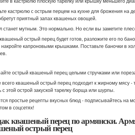
ите в кастрюлю плоскую тарелку или крышку меньшего диам
ьте кастрюлю с острым перцем на кухне для брожения на де
обретут приятный запах квашеных овощей.
л станет мутным. Это нормально. Но если вы заметите плесе
 квашеный острый перец будет готов, разложите его по ба
 накройте капроновыми крышками. Поставьте баночки в хол
ев.
айте острый квашеный перец целыми стручками или порезав
 всего квашеный острый перец подходит к жирному мясу - 
ь с этой острой закуской тарелку борща или шурпы.
тся простые рецепты вкусных блюд - подписывайтесь на мой
том в соцсетях!
ак квашеный перец по армянски. Армя
шеный острый перец