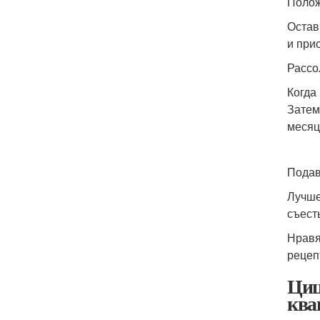
Полож
Остав
и при
Рассо
Когда
Затем
месяц
Подав
Лучше
съест
Нравя
рецеп
Циц
ква