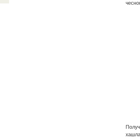
чесно
Получ
хашла