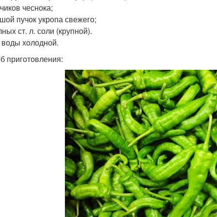
бчиков чеснока;
ьшой пучок укропа свежего;
лных ст. л. соли (крупной).
л воды холодной.
б приготовления: