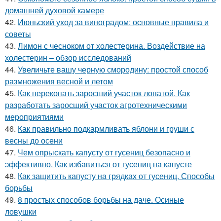
домашней духовой камере
42.
Июньский уход за виноградом: основные правила и
советы
43.
Лимон с чесноком от холестерина. Воздействие на
холестерин – обзор исследований
44.
Увеличьте вашу черную смородину: простой способ
размножения весной и летом
45.
Как перекопать заросший участок лопатой. Как
разработать заросший участок агротехническими
мероприятиями
46.
Как правильно подкармливать яблони и груши с
весны до осени
47.
Чем опрыскать капусту от гусениц безопасно и
эффективно. Как избавиться от гусениц на капусте
48.
Как защитить капусту на грядках от гусениц. Способы
борьбы
49.
8 простых способов борьбы на даче. Осиные
ловушки