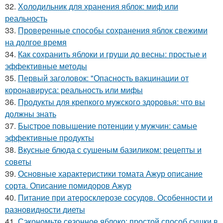
32.
Холодильник для хранения яблок: миф или
реальность
33.
Проверенные способы сохранения яблок свежими
на долгое время
34.
Как сохранить яблоки и груши до весны: простые и
эффективные методы
35.
Первый заголовок: "Опасность вакцинации от
коронавируса: реальность или мифы
36.
Продукты для крепкого мужского здоровья: что вы
должны знать
37.
Быстрое повышение потенции у мужчин: самые
эффективные продукты
38.
Вкусные блюда с сушеным базиликом: рецепты и
советы
39.
Основные характеристики томата Ажур описание
сорта. Описание помидоров Ажур
40.
Питание при атеросклерозе сосудов. Особенности и
разновидности диеты
41.
Сэкономьте сезонное яблоко: простой способ сушки в