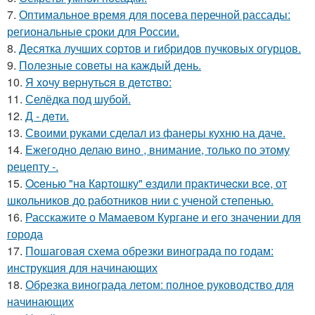
7.
Оптимальное время для посева перечной рассады:
региональные сроки для России.
8.
Десятка лучших сортов и гибридов пучковых огурцов.
9.
Полезные советы на каждый день.
10.
Я xoчу вepнутьcя в дeтcтвo:
11.
Селёдка под шубой.
12.
Д - дeти.
13.
Своими руками сделал из фанеры кухню на даче.
14.
Ежегодно делаю вино , внимание, только по этому
рецепту -.
15.
Oceнью "нa Кapтошку" eздили пpaктичecки вce, от
школьников до работников нии с ученой степенью.
16.
Расскажите о Мамаевом Кургане и его значении для
города
17.
Пошаговая схема обрезки винограда по годам:
инструкция для начинающих
18.
Обрезка винограда летом: полное руководство для
начинающих