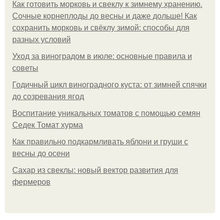
Как готовить морковь и свеклу к зимнему хранению.
Сочные корнеплоды до весны и даже дольше! Как
сохранить морковь и свёклу зимой: способы для
разных условий
Уход за виноградом в июле: основные правила и
советы
Годичный цикл виноградного куста: от зимней спячки
до созревания ягод
Воспитание уникальных томатов с помощью семян
Седек Томат хурма
Как правильно подкармливать яблони и груши с
весны до осени
Сахар из свеклы: новый вектор развития для
фермеров