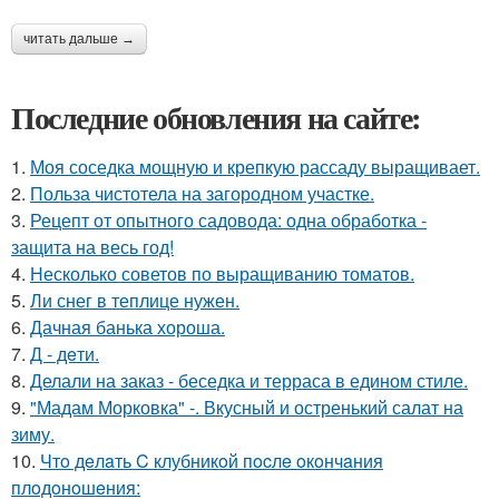
читать дальше →
Последние обновления на сайте:
1.
Моя соседка мощную и крепкую рассаду выращивает.
2.
Польза чистотела на загородном участке.
3.
Рецепт от опытного садовода: одна обработка -
защита на весь год!
4.
Несколько советов по выращиванию томатов.
5.
Ли снег в теплице нужен.
6.
Дачная банька хороша.
7.
Д - дeти.
8.
Делали на заказ - беседка и терраса в едином стиле.
9.
"Мадам Морковка" -. Вкусный и остренький салат на
зиму.
10.
Чтo дeлaть C клубникoй пocлe oкoнчaния
плoдoнoшeния: