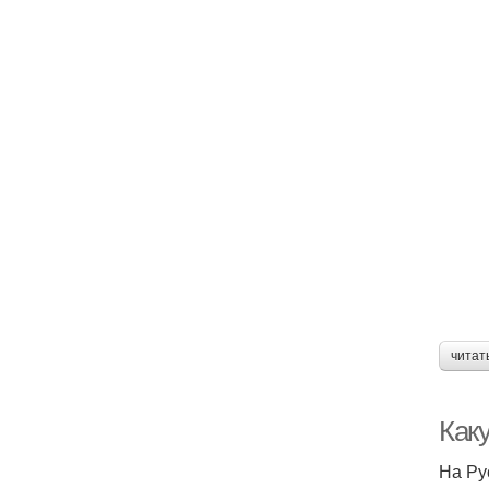
читат
Как
На Ру