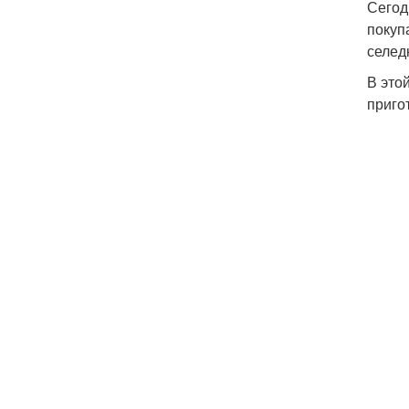
Сегод
покуп
селед
В это
приго