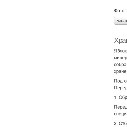
Фото:
читат
Хра
Яблок
минер
собра
хране
Подго
Перед
1. Об
Перед
специ
2. От