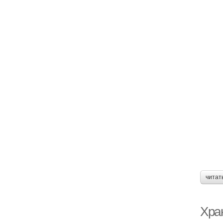
читат
Хра