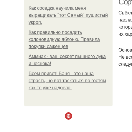
Сор
Как соседка научила меня
Свёкл
выращивать "тот Самый" пушистый
насла
укроп.
котор
Как правильно посадить
их ха
колоновидную яблоню. Правила
покупки саженцев
Основ
Не вс
Аммиак - ваш секрет пышного лука
следу
и чеснока!
Всем привет! Баня - это наша
страсть, но вот таскаться по гостям
как-то уже надоело.