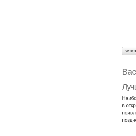
читат
Вас
Луч
Наибо
в отк
появл
поздн