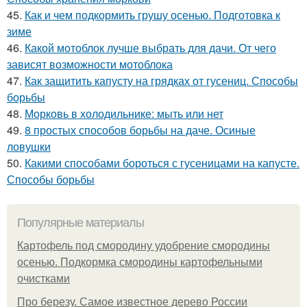
45.
Как и чем подкормить грушу осенью. Подготовка к
зиме
46.
Какой мотоблок лучше выбрать для дачи. От чего
зависят возможности мотоблока
47.
Как защитить капусту на грядках от гусениц. Способы
борьбы
48.
Морковь в холодильнике: мыть или нет
49.
8 простых способов борьбы на даче. Осиные
ловушки
50.
Какими способами бороться с гусеницами на капусте.
Способы борьбы
Популярные материалы
Картофель под смородину удобрение смородины
осенью. Подкормка смородины картофельными
очистками
Про березу. Самое известное дерево России