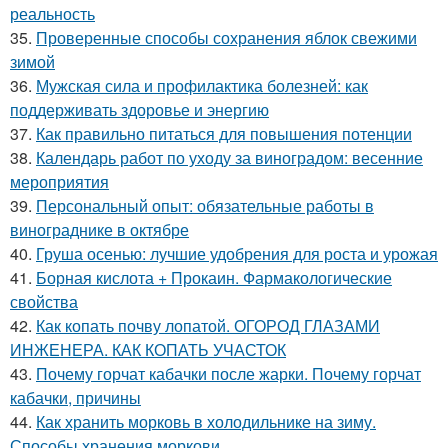
реальность
35.
Проверенные способы сохранения яблок свежими
зимой
36.
Мужская сила и профилактика болезней: как
поддерживать здоровье и энергию
37.
Как правильно питаться для повышения потенции
38.
Календарь работ по уходу за виноградом: весенние
мероприятия
39.
Персональный опыт: обязательные работы в
винограднике в октябре
40.
Груша осенью: лучшие удобрения для роста и урожая
41.
Борная кислота + Прокаин. Фармакологические
свойства
42.
Как копать почву лопатой. ОГОРОД ГЛАЗАМИ
ИНЖЕНЕРА. КАК КОПАТЬ УЧАСТОК
43.
Почему горчат кабачки после жарки. Почему горчат
кабачки, причины
44.
Как хранить морковь в холодильнике на зиму.
Способы хранения моркови