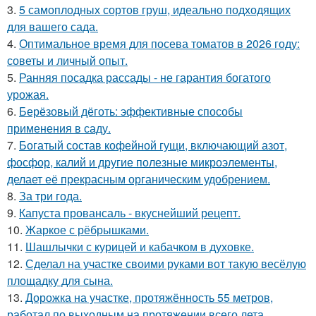
3.
5 самоплодных сортов груш, идеально подходящих
для вашего сада.
4.
Оптимальное время для посева томатов в 2026 году:
советы и личный опыт.
5.
Ранняя посадка рассады - не гарантия богатого
урожая.
6.
Берёзовый дёготь: эффективные способы
применения в саду.
7.
Богатый состав кофейной гущи, включающий азот,
фосфор, калий и другие полезные микроэлементы,
делает её прекрасным органическим удобрением.
8.
За три года.
9.
Капуста провансаль - вкуснейший рецепт.
10.
Жаркое с рёбрышками.
11.
Шашлычки с курицей и кабачком в духовке.
12.
Сделал на участке своими руками вот такую весёлую
площадку для сына.
13.
Дорожка на участке, протяжённость 55 метров,
работал по выходным на протяжении всего лета.