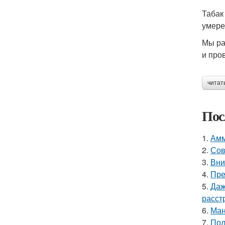
Табак
умере
Мы ра
и про
читат
Пос
1.
Амм
2.
Сов
3.
Вни
4.
Пре
5.
Даж
расст
6.
Ман
7.
Пол