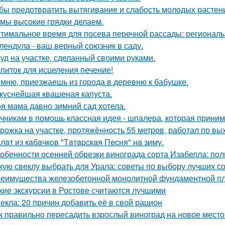
бы предотвратить вытягивание и слабость молодых растен
 мы высокие грядки делаем.
тимальное время для посева перечной рассады: региональ
лендула - ваш верный союзник в саду.
уд на участке, сделанный своими руками.
питок для исцеления печение!
мню, приезжаешь из города в деревню к бабушке.
куснейшая квашеная капуста.
я мама давно зимний сад хотела.
чникам в помощь классная идея - шпалера, которая прини
рожка на участке, протяжённость 55 метров, работал по вы
лaт из кaбaчкoв "Тaтapcкaя Пecня" нa зиму.
обенности осенней обрезки винограда сорта Изабелла: пол
кую свеклу выбрать для Урала: советы по выбору лучших с
еимущества железобетонной монолитной фундаментной пли
кие экскурсии в Ростове считаются лучшими
екла: 20 причин добавить её в свой рацион
к правильно пересадить взрослый виноград на новое место