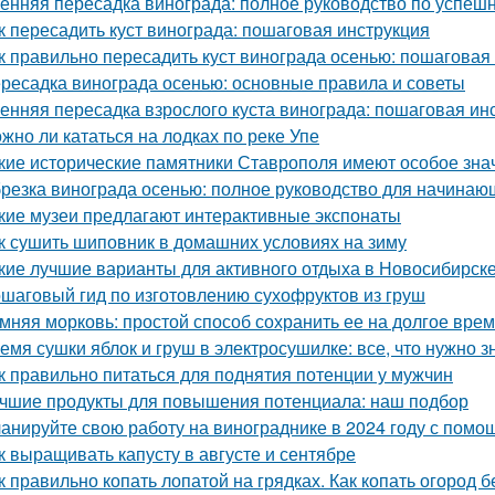
енняя пересадка винограда: полное руководство по успешн
к пересадить куст винограда: пошаговая инструкция
к правильно пересадить куст винограда осенью: пошаговая
ресадка винограда осенью: основные правила и советы
енняя пересадка взрослого куста винограда: пошаговая ин
жно ли кататься на лодках по реке Упе
кие исторические памятники Ставрополя имеют особое зна
резка винограда осенью: полное руководство для начинаю
кие музеи предлагают интерактивные экспонаты
к сушить шиповник в домашних условиях на зиму
кие лучшие варианты для активного отдыха в Новосибирск
шаговый гид по изготовлению сухофруктов из груш
мняя морковь: простой способ сохранить ее на долгое вре
емя сушки яблок и груш в электросушилке: все, что нужно з
к правильно питаться для поднятия потенции у мужчин
чшие продукты для повышения потенциала: наш подбор
анируйте свою работу на винограднике в 2024 году с помо
к выращивать капусту в августе и сентябре
к правильно копать лопатой на грядках. Как копать огород 