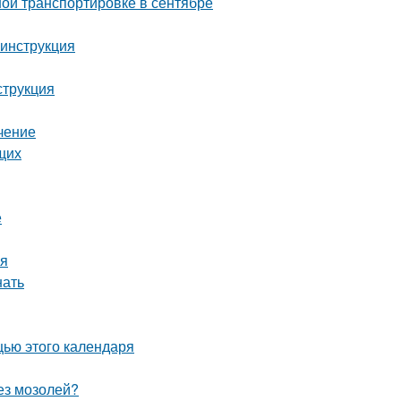
ой транспортировке в сентябре
 инструкция
струкция
чение
щих
е
мя
нать
щью этого календаря
без мозолей?