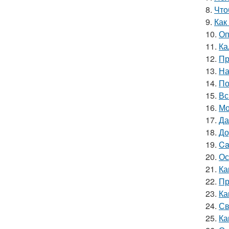
8.
Что
9.
Как
10.
Оп
11.
Ка
12.
Пр
13.
На
14.
По
15.
Вс
16.
Мо
17.
Да
18.
До
19.
Ca
20.
Ос
21.
Ка
22.
Пр
23.
Ка
24.
Св
25.
Ка