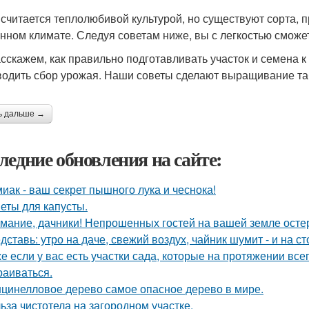
 считается теплолюбивой культурой, но существуют сорта,
нном климате. Следуя советам ниже, вы с легкостью сможе
сскажем, как правильно подготавливать участок и семена 
водить сбор урожая. Наши советы сделают выращивание та
ь дальше →
ледние обновления на сайте:
иак - ваш секрет пышного лука и чеснока!
еты для капусты.
мание, дачники! Непрошенных гостей на вашей земле остер
дставь: утро на даче, свежий воздух, чайник шумит - и на с
е если у вас есть участки сада, которые на протяжении всег
раиваться.
цинелловое дерево самое опасное дерево в мире.
ьза чистотела на загородном участке.