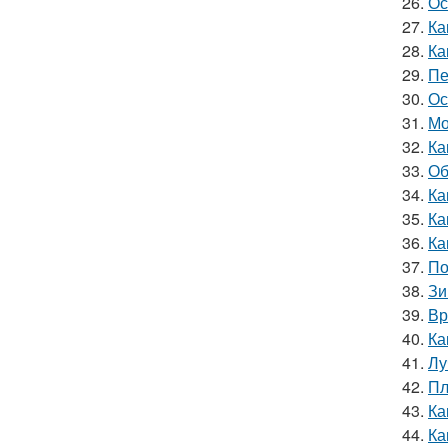
26.
Ос
27.
Ка
28.
Ка
29.
Пе
30.
Ос
31.
Мо
32.
Ка
33.
Об
34.
Ка
35.
Ка
36.
Ка
37.
По
38.
Зи
39.
Вр
40.
Ка
41.
Лу
42.
Пл
43.
Ка
44.
Ка