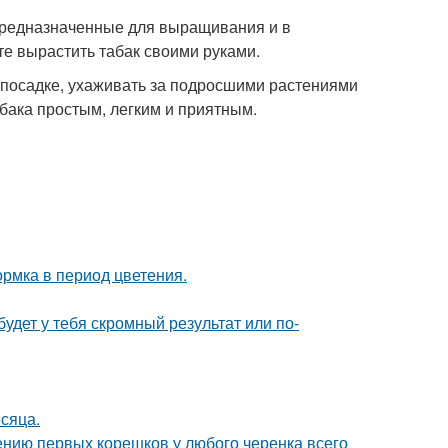
 предназначенные для выращивания и в
те вырастить табак своими руками.
к посадке, ухаживать за подросшими растениями
бака простым, легким и приятным.
рмка в период цветения.
будет у тебя скромный результат или по-
сяца.
ению первых корешков у любого черенка всего