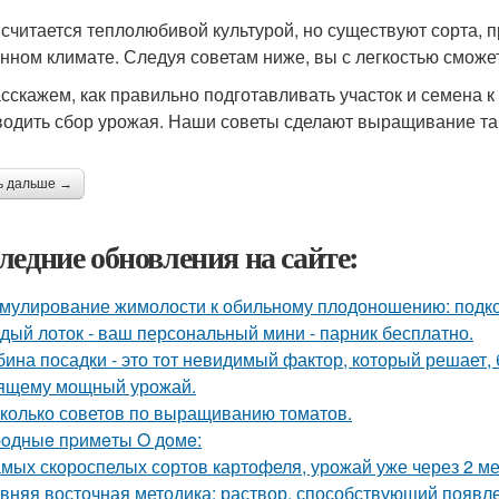
 считается теплолюбивой культурой, но существуют сорта,
нном климате. Следуя советам ниже, вы с легкостью сможе
сскажем, как правильно подготавливать участок и семена 
водить сбор урожая. Наши советы сделают выращивание та
ь дальше →
ледние обновления на сайте:
мулирование жимолости к обильному плодоношению: подко
дый лоток - ваш персональный мини - парник бесплатно.
бина посадки - это тот невидимый фактор, который решает, 
ящему мощный урожай.
колько советов по выращиванию томатов.
oдныe пpимeты O дoмe:
амых скороспелых сортов картофеля, урожай уже через 2 ме
вняя восточная методика: раствор, способствующий появл