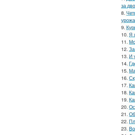
за дво
8.
Чет
урожа
9.
Кур
10.
Я 
11.
Мо
12.
За
13.
И 
14.
Гд
15.
Ма
16.
Ск
17.
Ка
18.
Ка
19.
Ка
20.
Ос
21.
Об
22.
Пл
23.
Во