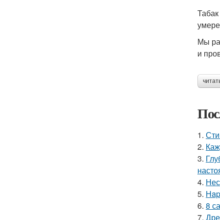
Табак
умере
Мы ра
и про
читат
Пос
1.
Сти
2.
Каж
3.
Глу
насто
4.
Нес
5.
Нap
6.
8 с
7.
Дре