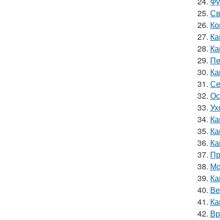
24.
Фу
25.
Св
26.
Ко
27.
Ка
28.
Ка
29.
Пе
30.
Ка
31.
Се
32.
Ос
33.
Ух
34.
Ка
35.
Ка
36.
Ка
37.
Пр
38.
Мо
39.
Ка
40.
Ве
41.
Ка
42.
Вр