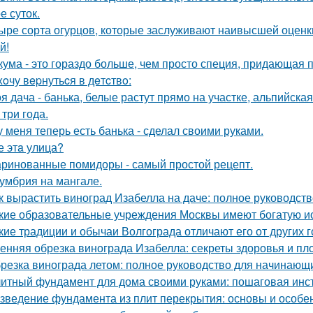
е суток.
ыре сорта огурцов, которые заслуживают наивысшей оценки
й!
кума - это гораздо больше, чем просто специя, придающая п
xoчу вepнутьcя в дeтcтвo:
я дача - банька, белые растут прямо на участке, альпийская 
 три года.
у меня теперь есть банька - сделал своими руками.
е этa улица?
ринованные помидоры - самый простой рецепт.
умбрия на мангале.
к вырастить виноград Изабелла на даче: полное руководст
кие образовательные учреждения Москвы имеют богатую и
кие традиции и обычаи Волгограда отличают его от других 
енняя обрезка винограда Изабелла: секреты здоровья и п
резка винограда летом: полное руководство для начинающ
итный фундамент для дома своими руками: пошаговая инс
зведение фундамента из плит перекрытия: основы и особе