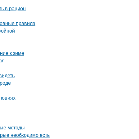
ть в рацион
сновные правила
войной
ние к зиме
ая
видеть
ороде
словиях
ные методы
орые необходимо есть