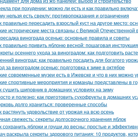
ндамент для дома из жб панелей: выбор и строительство
екла при похудении: можно ли есть и как правильно включа
му нельзя есть свеклу: противопоказания и ограничения
к правильно пересадить взрослый куст на другое место: о
кие исторические места связаны с Великой Отечественной 
ресадка винограда осенью: основные правила и советы
к правильно привить яблоню весной: пошаговая инструкция
креты осеннего ухода за виноградом: как подготовить расте
енний виноград: как правильно посадить для богатого урож
од за виноградом осенью: подготовка к зиме в октябре
кие современные музеи есть в Ижевске и что в них можно у
кие спортивные мероприятия и команды представлены в г
к сушить шиповник в домашних условиях на зиму
осто и полезно: как приготовить сухофрукты в домашних у
рковь долго храниться: проверенные способы
к растянуть удовольствие от урожая на всю осень
чная свежесть: секреты долгосрочного хранения яблок
к сохранить яблоки и груши до весны: простые и эффектив
ач раскрыла секреты здорового питания: 10 продуктов, кот