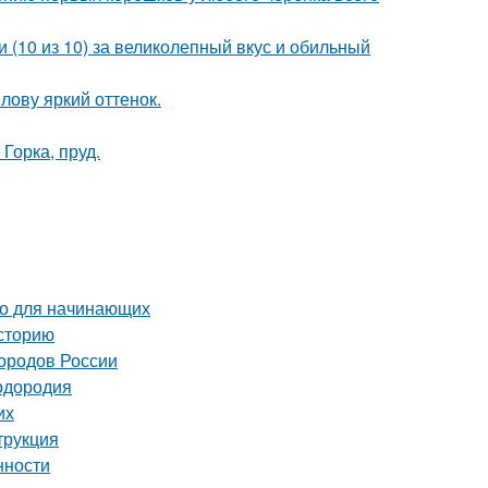
 (10 из 10) за великолепный вкус и обильный
лову яркий оттенок.
Горка, пруд.
во для начинающих
сторию
городов России
лодородия
их
трукция
нности