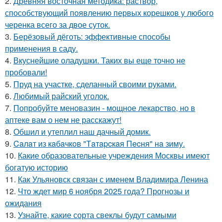
2.
Древняя восточная методика: раствор,
способствующий появлению первых корешков у любого
черенка всего за двое суток.
3.
Берёзовый дёготь: эффективные способы
применения в саду.
4.
Вкуснейшие оладушки. Таких вы еще точно не
пробовали!
5.
Пруд на участке, сделанный своими руками.
6.
Любимый райский уголок.
7.
Попробуйте меновазин - мощное лекарство, но в
аптеке вам о нем не расскажут!
8.
Обшил и утеплил наш дачный домик.
9.
Caлaт из кaбaчкoв "Тaтapcкaя Пecня" нa зиму.
10.
Какие образовательные учреждения Москвы имеют
богатую историю
11.
Как Ульяновск связан с именем Владимира Ленина
12.
Что ждет мир 6 ноября 2025 года? Прогнозы и
ожидания
13.
Узнайте, какие сорта свеклы будут самыми