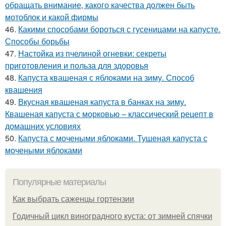
обращать внимание, какого качества должен быть
мотоблок и какой фирмы
46.
Какими способами бороться с гусеницами на капусте.
Способы борьбы
47.
Настойка из пчелиной огневки: секреты
приготовления и польза для здоровья
48.
Капуста квашеная с яблоками на зиму. Способ
квашения
49.
Вкусная квашеная капуста в банках на зиму.
Квашеная капуста с морковью – классический рецепт в
домашних условиях
50.
Капуста с мочеными яблоками. Тушеная капуста с
мочеными яблоками
Популярные материалы
Как выбрать саженцы гортензии
Годичный цикл виноградного куста: от зимней спячки