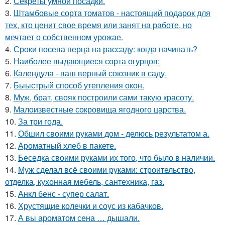
2.
Секреты умной посадки.
3.
Штамбовые сорта томатов - настоящий подарок для
тех, кто ценит свое время или занят на работе, но
мечтает о собственном урожае.
4.
Сроки посева перца на рассаду: когда начинать?
5.
Наиболее выдающиеся сорта огурцов:
6.
Календула - ваш верный союзник в саду.
7.
Быыстрый способ утепления окон.
8.
Муж, брат, свояк построили сами такую красоту.
9.
Малоизвестные сокровища ягодного царства.
10.
За три года.
11.
Обшил своими руками дом - делюсь результатом а.
12.
Ароматный хлеб в пакете.
13.
Беседка своими руками их того, что было в наличии.
14.
Муж сделал всё своими руками: строительство,
отделка, кухонная мебель, сантехника, газ.
15.
Анкл бенс - супер салат.
16.
Хрустящие колечки и соус из кабачков.
17.
А вы ароматом сена … дышали.