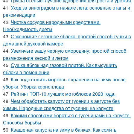
40.
Груша осенью: лучшие удобрения для роста и урожая
41.
Уход за виноградом в начале лета: основные этапы и
рекомендации
42.
Чистка сосудов народными средствами.
Необходимость диеты
43.
Сэкономьте сезонное яблоко: простой способ сушки в
домашней духовой камере
44.
Увеличьте вашу черную смородину: простой способ
размножения весной и летом
45.
Сушка яблок над газовой плитой. Как высушить
яблоки в помещении
46.
Как подготовить морковь к хранению на зиму после
уборки. Уборка корнеплода
47.
Рейтинг ТОП-10 лучших мотоблоков 2023 года.
48.
Чем обработать капусту от гусениц в августе без
химии. Народные средства от гусениц на капусте
49.
Какими способами бороться с гусеницами на капусте.
Способы борьбы
50.
Квашеная капуста на зиму в банках. Как солить