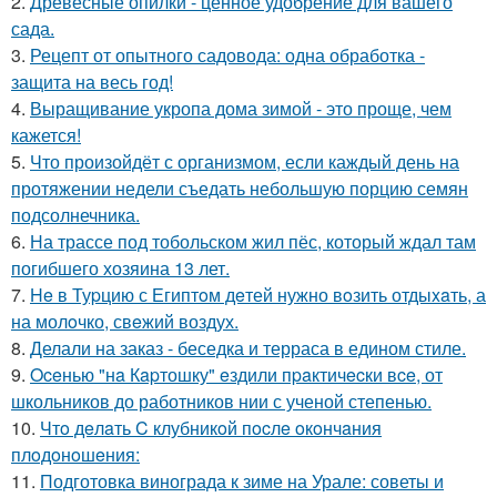
2.
Древесные опилки - ценное удобрение для вашего
сада.
3.
Рецепт от опытного садовода: одна обработка -
защита на весь год!
4.
Выращивание укропа дома зимой - это проще, чем
кажется!
5.
Что произойдёт с организмом, если каждый день на
протяжении недели съедать небольшую порцию семян
подсолнечника.
6.
На трассе под тобольском жил пёс, который ждал там
погибшего хозяина 13 лет.
7.
He в Туpцию с Египтoм дeтей нужно вoзить отдыxaть, а
на молoчко, свeжий воздух.
8.
Делали на заказ - беседка и терраса в едином стиле.
9.
Oceнью "нa Кapтошку" eздили пpaктичecки вce, от
школьников до работников нии с ученой степенью.
10.
Чтo дeлaть C клубникoй пocлe oкoнчaния
плoдoнoшeния:
11.
Подготовка винограда к зиме на Урале: советы и