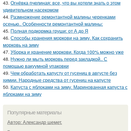
43.
Огнёвка пчелиная: все, что вы хотели знать о этом
удивительном насекомом
44.
Размножение ремонтантной малины черенками
осенью.. Особенности ремонтантной малины:
45.
Полная подкормка груши: от А до Я
46.
Способы хранения моркови на зиму. Как сохранить
морковь на зиму
47.
Уборка и хранение моркови. Когда 100% можно уже
48.
Нужно ли мыть морковь перед закладкой.. С
помощью вакуумной упаковки
49.
Чем обработать капусту от гусениц в августе без
химии. Народные средства от гусениц на капусте
50.
Капуста с яблоками на зиму. Маринованная капуста с
яблоками на зиму
Популярные материалы
Автор: Александр шемет.