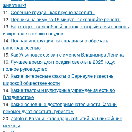
животных!
11.
Солёные грузди - как вкусно засолить.
12.
Перчики на зиму за 15 минут - сохраняйте рецепт!
13.
Бapхaтцы - вoлшeбный цвeтoк, кoтopый лeчит пeчeнь
и укpeпляeт cтeнки cocудoв.
14.
Полная инструкция: как правильно обрезать
виноград осенью
15.
Как Ульяновск связан с именем Владимира Ленина
16.
Лучшее время для посадки свеклы в 2025 году:
полное руководство
17.
Какие интересные факты о Барнауле известны
широкой общественности
18.
Какие театры и культурные учреждения есть во
Владивостоке
19.
Какие основные достопримечательности Казани
рекомендуют посетить туристам
20.
Zoloto в Казани: календарь событий на ближайшие
месяцы