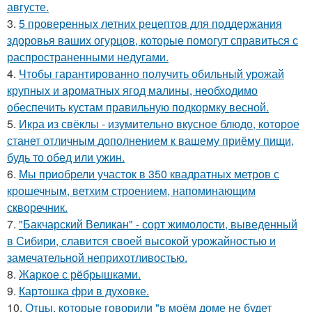
августе.
3.
5 проверенных летних рецептов для поддержания
здоровья ваших огурцов, которые помогут справиться с
распространенными недугами.
4.
Чтобы гарантированно получить обильный урожай
крупных и ароматных ягод малины, необходимо
обеспечить кустам правильную подкормку весной.
5.
Икра из свёклы - изумительно вкусное блюдо, которое
станет отличным дополнением к вашему приёму пищи,
будь то обед или ужин.
6.
Мы приобрели участок в 350 квадратных метров с
крошечным, ветхим строением, напоминающим
скворечник.
7.
"Бакчарский Великан" - сорт жимолости, выведенный
в Сибири, славится своей высокой урожайностью и
замечательной неприхотливостью.
8.
Жаркое с рёбрышками.
9.
Картошка фри в духовке.
10.
Отцы, которые говорили "в моём доме не будет