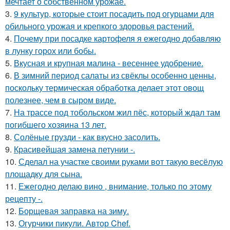
мечтает о собственном урожае.
3.
9 культур, которые стоит посадить под огурцами для
обильного урожая и крепкого здоровья растений.
4.
Почему при посадке картофеля я ежегодно добавляю
в лунку горох или бобы.
5.
Вкусная и крупная малина - весеннее удобрение.
6.
В зимний период салаты из свёклы особенно ценны,
поскольку термическая обработка делает этот овощ
полезнее, чем в сыром виде.
7.
На трассе под тобольском жил пёс, который ждал там
погибшего хозяина 13 лет.
8.
Солёные грузди - как вкусно засолить.
9.
Красивейшая замена петунии -.
10.
Сделал на участке своими руками вот такую весёлую
площадку для сына.
11.
Ежегодно делаю вино , внимание, только по этому
рецепту -.
12.
Борщевая заправка на зиму.
13.
Огурчики пикули. Автор Chef.