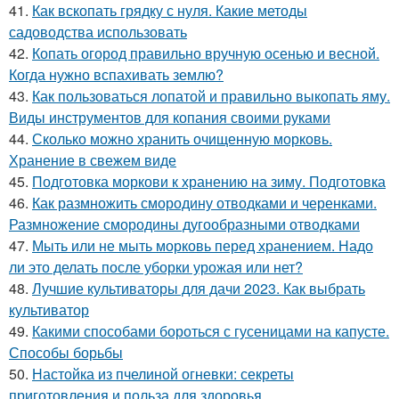
41.
Как вскопать грядку с нуля. Какие методы
садоводства использовать
42.
Копать огород правильно вручную осенью и весной.
Когда нужно вспахивать землю?
43.
Как пользоваться лопатой и правильно выкопать яму.
Виды инструментов для копания своими руками
44.
Сколько можно хранить очищенную морковь.
Хранение в свежем виде
45.
Подготовка моркови к хранению на зиму. Подготовка
46.
Как размножить смородину отводками и черенками.
Размножение смородины дугообразными отводками
47.
Мыть или не мыть морковь перед хранением. Надо
ли это делать после уборки урожая или нет?
48.
Лучшие культиваторы для дачи 2023. Как выбрать
культиватор
49.
Какими способами бороться с гусеницами на капусте.
Способы борьбы
50.
Настойка из пчелиной огневки: секреты
приготовления и польза для здоровья