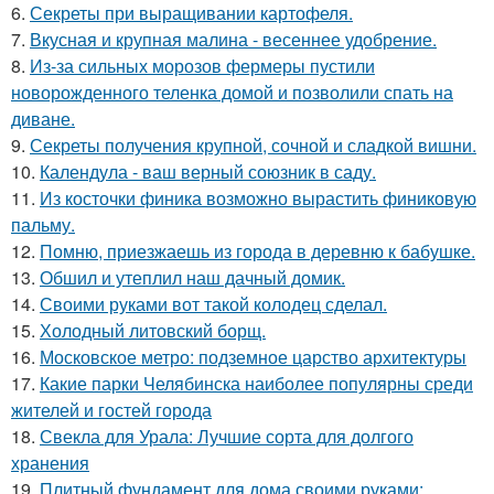
6.
Секреты при выращивании картофеля.
7.
Вкусная и крупная малина - весеннее удобрение.
8.
Из-за сильных морозов фермеры пустили
новорожденного теленка домой и позволили спать на
диване.
9.
Секреты получения крупной, сочной и сладкой вишни.
10.
Календула - ваш верный союзник в саду.
11.
Из косточки финика возможно вырастить финиковую
пальму.
12.
Помню, приезжаешь из города в деревню к бабушке.
13.
Обшил и утеплил наш дачный домик.
14.
Своими руками вот такой колодец сделал.
15.
Холодный литовский борщ.
16.
Московское метро: подземное царство архитектуры
17.
Какие парки Челябинска наиболее популярны среди
жителей и гостей города
18.
Свекла для Урала: Лучшие сорта для долгого
хранения
19.
Плитный фундамент для дома своими руками: