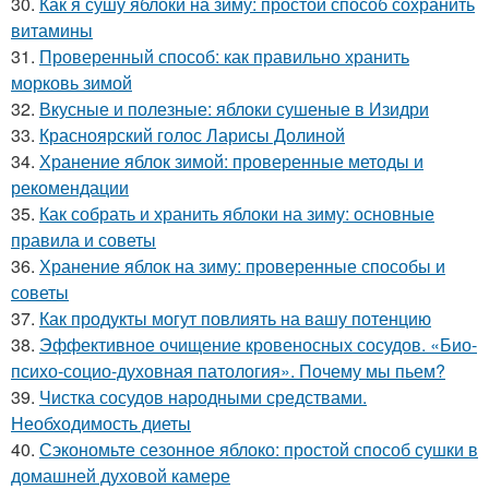
30.
Как я сушу яблоки на зиму: простой способ сохранить
витамины
31.
Проверенный способ: как правильно хранить
морковь зимой
32.
Вкусные и полезные: яблоки сушеные в Изидри
33.
Красноярский голос Ларисы Долиной
34.
Хранение яблок зимой: проверенные методы и
рекомендации
35.
Как собрать и хранить яблоки на зиму: основные
правила и советы
36.
Хранение яблок на зиму: проверенные способы и
советы
37.
Как продукты могут повлиять на вашу потенцию
38.
Эффективное очищение кровеносных сосудов. «Био-
психо-социо-духовная патология». Почему мы пьем?
39.
Чистка сосудов народными средствами.
Необходимость диеты
40.
Сэкономьте сезонное яблоко: простой способ сушки в
домашней духовой камере