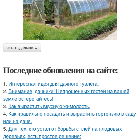
читать дальше →
Последние обновления на сайте:
1.
Интересная идея для дачного туалета.
2.
Внимание, дачники! Непрошенных гостей на вашей
земле остерегайтесь!
3.
Как вырастить вкусную жимолость.
4.
Как правильно посадить и вырастить гортензию в саду
или на даче.
5.
Для тех, кто устал от борьбы с тлей на плодовых
деревьях, есть простое решение: