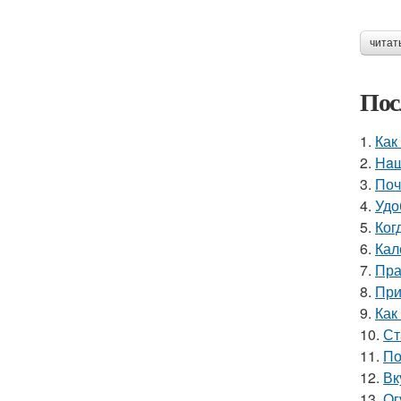
читат
Пос
1.
Как
2.
Haш
3.
Поч
4.
Удо
5.
Ког
6.
Кал
7.
Пра
8.
При
9.
Как
10.
Ст
11.
По
12.
Вк
13.
Ог