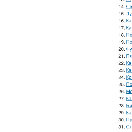
14.
Св
15.
Лу
16.
Ка
17.
Ка
18.
Пр
19.
По
20.
Фу
21.
Пл
22.
Ка
23.
Ка
24.
Кр
25.
По
26.
Мо
27.
Ка
28.
Би
29.
Ка
30.
Пр
31.
Ст