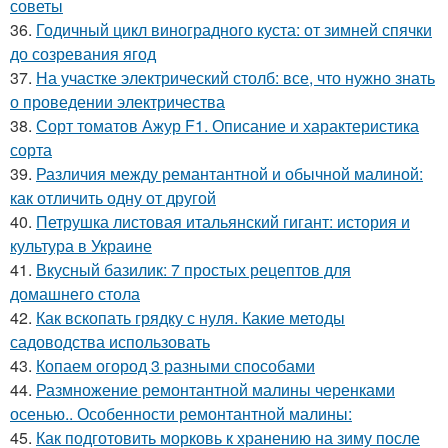
советы
36.
Годичный цикл виноградного куста: от зимней спячки
до созревания ягод
37.
На участке электрический столб: все, что нужно знать
о проведении электричества
38.
Сорт томатов Ажур F1. Описание и характеристика
сорта
39.
Различия между ремантантной и обычной малиной:
как отличить одну от другой
40.
Петрушка листовая итальянский гигант: история и
культура в Украине
41.
Вкусный базилик: 7 простых рецептов для
домашнего стола
42.
Как вскопать грядку с нуля. Какие методы
садоводства использовать
43.
Копаем огород 3 разными способами
44.
Размножение ремонтантной малины черенками
осенью.. Особенности ремонтантной малины:
45.
Как подготовить морковь к хранению на зиму после