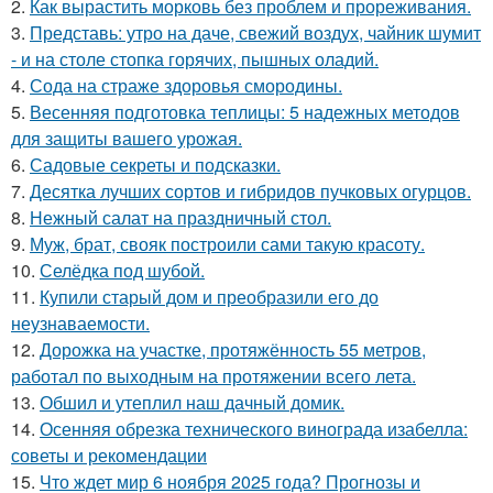
2.
Как вырастить морковь без проблем и прореживания.
3.
Представь: утро на даче, свежий воздух, чайник шумит
- и на столе стопка горячих, пышных оладий.
4.
Сода на страже здоровья смородины.
5.
Весенняя подготовка теплицы: 5 надежных методов
для защиты вашего урожая.
6.
Садовые секреты и подсказки.
7.
Десятка лучших сортов и гибридов пучковых огурцов.
8.
Нежный салат на праздничный стол.
9.
Муж, брат, свояк построили сами такую красоту.
10.
Селёдка под шубой.
11.
Купили старый дом и преобразили его до
неузнаваемости.
12.
Дорожка на участке, протяжённость 55 метров,
работал по выходным на протяжении всего лета.
13.
Обшил и утеплил наш дачный домик.
14.
Осенняя обрезка технического винограда изабелла:
советы и рекомендации
15.
Что ждет мир 6 ноября 2025 года? Прогнозы и