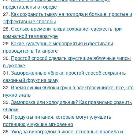
представлены в городе
27.
Как сохранить тыкву на полгода и больше: простые и
эффективные способы
28.
Сколько времени тыква сохраняет свежесть при
комнатной температуре
29.
Какие культурные мероприятия и фестивали
проводятся в Таганроге
30.
Простой способ сделать хрустящие яблочные чипсы
в духовке
31.
Замороженные яблоки: простой способ сохранить
сезонный фрукт на зиму
32.
Время сушки яблок и груш в электросушилке: все, что
нужно знать
33.
Заморозка или холодильник? Как правильно хранить
яблоки
34.
Продукты питания, которые могут улучшить
потенцию у мужчин мгновенно
35.
Уход за виноградом в июле: основные правила и