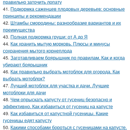
правильно заточить лопату
41.
Подкормка саженцев плодовых деревьев: основные
принципы и рекомендации
42.
Штамбы смородины: разнообразие вариантов и их
преимущества
43.
Полная подкормка груши: от А до Я
44.
Как хранить мытую морковь. Плюсы и минусы
сохранения мытого корнеплода
45.
Заготавливаем боярышник по правилам. Как и когда
убирают боярышник
46.
Как правильно выбрать мотоблок для огорода. Как
выбрать мотоблок?
47.
Лучший мотоблок для участка и дачи. Лучшие
мотоблоки для дачи
48.
Чем опрыскать капусту от гусениц безопасно и
эффективно. Как избавиться от гусениц на капусте
49.
Как избавиться от капустной гусеницы. Какие
гусеницы едят капусту
50.
Какими способами бороться с гусеницами на капусте.