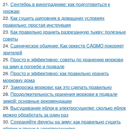
21.
Сентябрь в винограднике: как подготовиться к
урожаю
22.
Как сушить шиповник в домашних условиях
правильно: простая инструкция
23.
Как правильно хранить разрезанную тыкву: полезные
советы
24.
Сценическое обаяние: Как оркестр CAGMO покоряет
зрителей
25.
Просто и эффективно: советы по хранению моркови
на зиму в погребе и подвале
26.
Просто и эффективно: как правильно хранить
морковку дома
27.
Заморозка моркови: как это сделать правильно
28.
Продолжительность хранения моркови в подвале
зимой: основные рекомендации
29.
Высушивание яблок в электросушилке: сколько яблок
можно обработать за один раз
30.
Сохраняйте фрукты на зиму: как правильно сушить
яблоки и груши в электросушилке