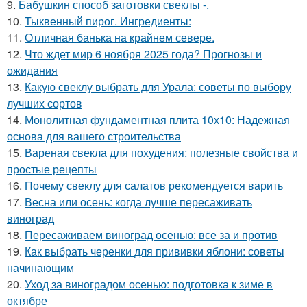
9.
Бабушкин способ заготовки свеклы -.
10.
Тыквенный пирог. Ингредиенты:
11.
Отличная банька на крайнем севере.
12.
Что ждет мир 6 ноября 2025 года? Прогнозы и
ожидания
13.
Какую свеклу выбрать для Урала: советы по выбору
лучших сортов
14.
Монолитная фундаментная плита 10х10: Надежная
основа для вашего строительства
15.
Вареная свекла для похудения: полезные свойства и
простые рецепты
16.
Почему свеклу для салатов рекомендуется варить
17.
Весна или осень: когда лучше пересаживать
виноград
18.
Пересаживаем виноград осенью: все за и против
19.
Как выбрать черенки для прививки яблони: советы
начинающим
20.
Уход за виноградом осенью: подготовка к зиме в
октябре