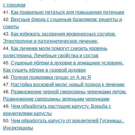
с городом
41.
Как правильно питаться для повышения потенции
42.
Вкусные блюда с сушеным базиликом: рецепты и
советы
43.
Как избежать засорения кровеносных сосудов.
Этиотропное и патогенетическое лечение.
44.
Как личинки моли помогут снизить уровень
холестерина. Лечебные свойства и состав
45.
Сушеные яблоки в духовке в домашних условиях.
Как сушить яблоки в газовой духовке
46.
Полная подкормка груши: от А до Я
47.
Настойка восковой моли: новый подход к лечению
48.
Размножение черной смородины черенками летом.
Размножение смородины зелеными черенками
49.
Чем обработать растущую капусту. Борьба с
вредителями капусты
50.
Чем обработать капусту от вредителей Гусеницы..
Инсектициды