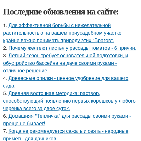
Последние обновления на сайте:
1.
Для эффективной борьбы с нежелательной
растительностью на вашем приусадебном участке
крайне важно понимать природу этих "Врагов".
2.
Почему желтеют листья у рассады томатов - 6 причин.
3.
Летний сезон требует основательной подготовки, и
обустройство бассейна на даче своими руками -
отличное решение.
4.
Древесные опилки - ценное удобрение для вашего
сада.
5.
Древняя восточная методика: раствор,
способствующий появлению первых корешков у любого
черенка всего за двое суток.
6.
Домашняя "Тепличка" для рассады своими руками -
проще не бывает!
7.
Когда не рекомендуется сажать и сеять - народные
приметы для дачников.