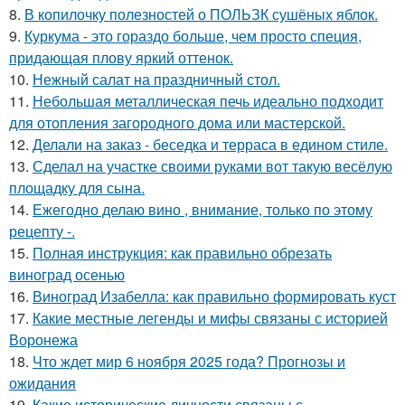
8.
В копилочку полезностей о ПОЛЬЗК сушёных яблок.
9.
Куркума - это гораздо больше, чем просто специя,
придающая плову яркий оттенок.
10.
Нежный салат на праздничный стол.
11.
Небольшая металлическая печь идеально подходит
для отопления загородного дома или мастерской.
12.
Делали на заказ - беседка и терраса в едином стиле.
13.
Сделал на участке своими руками вот такую весёлую
площадку для сына.
14.
Ежегодно делаю вино , внимание, только по этому
рецепту -.
15.
Полная инструкция: как правильно обрезать
виноград осенью
16.
Виноград Изабелла: как правильно формировать куст
17.
Какие местные легенды и мифы связаны с историей
Воронежа
18.
Что ждет мир 6 ноября 2025 года? Прогнозы и
ожидания
19.
Какие исторические личности связаны с