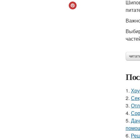
Шипов
питат
Важно
Выбир
часте
читат
Пос
1.
Хру
2.
Сек
3.
Отл
4.
Сор
5.
Дач
помощ
6.
Рец