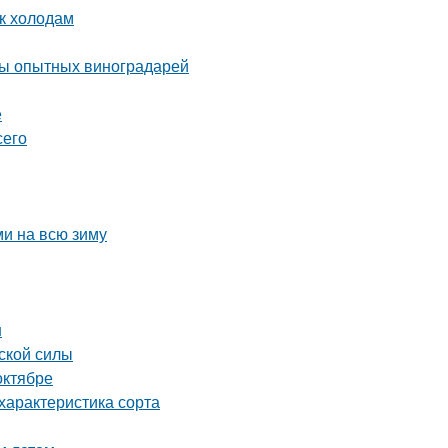
 к холодам
еты опытных виноградарей
е
сего
ми на всю зиму
н
ской силы
октябре
характеристика сорта