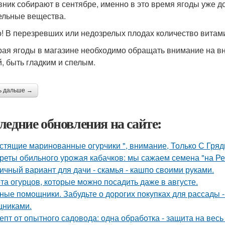
ник собирают в сентябре, именно в это время ягоды уже до
ельные вещества.
! В перезревших или недозрелых плодах количество витами
ая ягоды в магазине необходимо обращать внимание на в
й, быть гладким и спелым.
ь дальше →
ледние обновления на сайте:
стящие маринованные огурчики ", внимание, Только С Грядк
реты обильного урожая кабачков: мы сажаем семена "на Р
ичный вариант для дачи - скамья - кашпо своими руками.
та огурцов, которые можно посадить даже в августе.
ные помощники. Забудьте о дорогих покупках для рассады 
никами.
епт от опытного садовода: одна обработка - защита на весь 