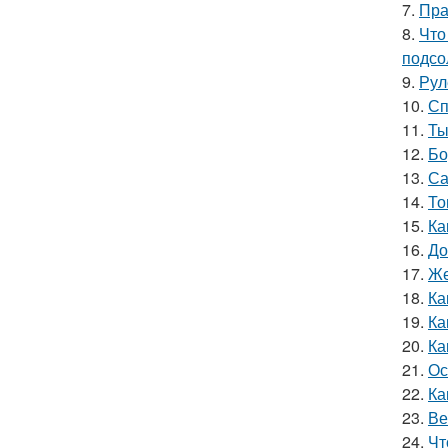
7.
Пра
8.
Что
подсо
9.
Рул
10.
Сп
11.
Ты
12.
Бо
13.
Са
14.
То
15.
Ка
16.
До
17.
Же
18.
Ка
19.
Ка
20.
Ка
21.
Ос
22.
Ка
23.
Ве
24.
Чт