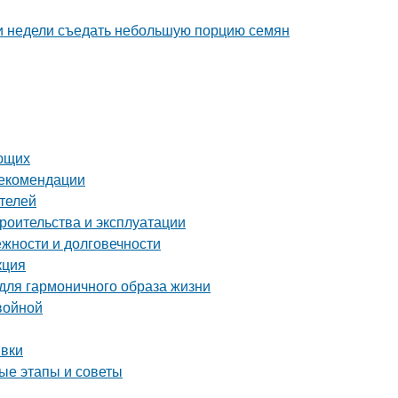
ии недели съедать небольшую порцию семян
ающих
рекомендации
телей
роительства и эксплуатации
жности и долговечности
кция
 для гармоничного образа жизни
войной
ивки
ые этапы и советы