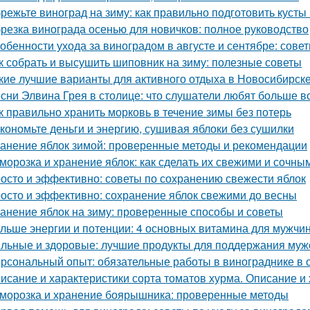
режьте виноград на зиму: как правильно подготовить кусты
резка винограда осенью для новичков: полное руководство
обенности ухода за виноградом в августе и сентябре: сов
к собрать и высушить шиповник на зиму: полезные советы
кие лучшие варианты для активного отдыха в Новосибирск
сни Элвина Грея в столице: что слушатели любят больше в
к правильно хранить морковь в течение зимы без потерь
кономьте деньги и энергию, сушивая яблоки без сушилки
анение яблок зимой: проверенные методы и рекомендации
морозка и хранение яблок: как сделать их свежими и сочны
осто и эффективно: советы по сохранению свежести яблок
осто и эффективно: сохранение яблок свежими до весны
анение яблок на зиму: проверенные способы и советы
льше энергии и потенции: 4 основных витамина для мужчи
льные и здоровые: лучшие продукты для поддержания муж
рсональный опыт: обязательные работы в винограднике в 
исание и характеристики сорта томатов хурма. Описание и 
морозка и хранение боярышника: проверенные методы