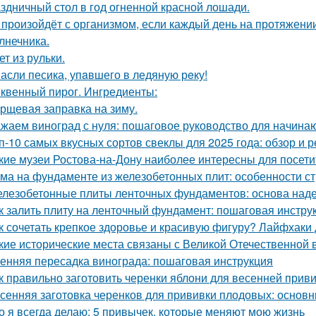
здничный стол в год огненной красной лошади.
 произойдёт с организмом, если каждый день на протяжен
лнечника.
ет из рульки.
асли песика, упaвшего в ледяную рeку!
квенный пирог. Ингредиенты:
рщевая заправка на зиму.
жаем виноград с нуля: пошаговое руководство для начин
п-10 самых вкусных сортов свеклы для 2025 года: обзор и 
кие музеи Ростова-на-Дону наиболее интересны для посети
ма на фундаменте из железобетонных плит: особенности ст
лезобетонные плиты ленточных фундаментов: основа наде
к залить плиту на ленточный фундамент: пошаговая инстру
к сочетать крепкое здоровье и красивую фигуру? Лайфхаки
кие исторические места связаны с Великой Отечественной 
енняя пересадка винограда: пошаговая инструкция
к правильно заготовить черенки яблони для весенней прив
сенняя заготовка черенков для прививки плодовых: основн
о я всегда делаю: 5 привычек, которые меняют мою жизнь