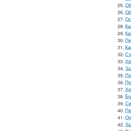
25.
Об
26.
Об
27.
Ос
28.
Ка
29.
Ка
30.
Пе
31.
Ка
32.
Сэ
33.
Хр
34.
За
35.
Пр
36.
Пр
37.
Хр
38.
Бо
39.
Си
40.
Пе
41.
Оп
42.
За